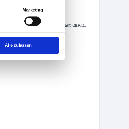
Marketing
S.B fka. Fun Factory, Dune, Mr, President, Oli.P, DJ
Alle zulassen