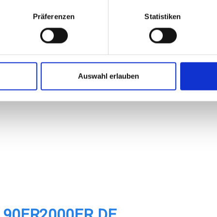
Präferenzen
Statistiken
 Knaller für Euch:
rs der 90er und 2000er
für Euch auf die Bühne. U.a. erwarten Euch
S.T.
Auswahl erlauben
90ER2000ER.DE