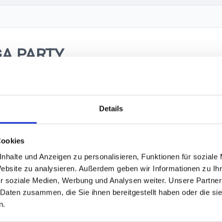
GA PARTY
 & 2000er Mega Party!
Details
gten DOCKS, mitten im Herzen der Stadt am Spielbudenplatz/ Reeperba
Cookies
CTS
nhalte und Anzeigen zu personalisieren, Funktionen für soziale
Website zu analysieren. Außerdem geben wir Informationen zu I
t Euch eine perfekte Mischung aus Konzert & Party. Musikalisch erwarte
r soziale Medien, Werbung und Analysen weiter. Unsere Partner
 Daten zusammen, die Sie ihnen bereitgestellt haben oder die s
n.