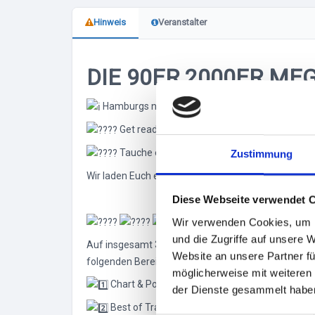
Hinweis
Veranstalter
DIE 90ER 2000ER ME
Hamburgs neue Partyreihe im DOCKS
Get ready for a blast from the past!
Tauche ein in die ultimative Zeitreise: 90er
Zustimmung
Wir laden Euch ein zu epischen Nächten im angesa
Diese Webseite verwendet 
3 DANCEFLOORS
TOP A
Wir verwenden Cookies, um I
und die Zugriffe auf unsere 
Auf insgesamt
3 Dancefloors und 2 Ebenen
erwarte
Website an unsere Partner fü
folgenden Bereichen:
möglicherweise mit weiteren
Chart & Pop Hits, Trash, Deutschpop
der Dienste gesammelt habe
Best of Trance, Revival