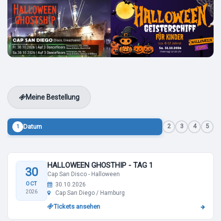
Meine Bestellung
Datum
2
3
4
5
1
HALLOWEEN GHOSTHIP - TAG 1
30
Cap San Disco - Halloween
OCT
30.10.2026
2026
Cap San Diego / Hamburg
Tickets ansehen