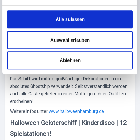
n
g
SA. 30.10.26 | 20:00 UHR
s
Alle zulassen
a
3 Dancefloors
u
Floor 1 - Partyclassics der 80er, 90er, 2000er - DJ Matt
s
Auswahl erlauben
Nautique
w
Floor 2 - House & Electro - DJ Lazaro Marquess
a
Ablehnen
Floor 3 - Schlager, Mallorca, NDW, Deutschrock - DJ Robert
h
Laube (SCHLAGerSAHNE)
l
Das Schiff wird mittels großflächiger Dekorationen in ein
absolutes Ghostship verwandelt. Selbstverständlich werden
auch alle Gäste gebeten in einen Motto gerechten Outfit zu
erscheinen!
Weitere Infos unter
www.halloweenhamburg.de
Halloween Geisterschiff | Kinderdisco | 12
Spielstationen!