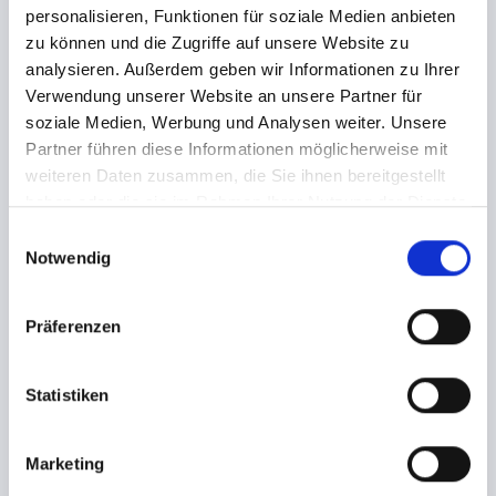
Ticketpreis enthalten ist die gesetzliche Mehrwertsteuer.
personalisieren, Funktionen für soziale Medien anbieten
zu können und die Zugriffe auf unsere Website zu
analysieren. Außerdem geben wir Informationen zu Ihrer
Verwendung unserer Website an unsere Partner für
soziale Medien, Werbung und Analysen weiter. Unsere
Hinweis
Veranstalter
Partner führen diese Informationen möglicherweise mit
weiteren Daten zusammen, die Sie ihnen bereitgestellt
haben oder die sie im Rahmen Ihrer Nutzung der Dienste
HALLOWEEN GHOSTSHIP | CAP SAN
gesammelt haben.
E
Notwendig
DIEGO
i
n
w
Präferenzen
FR. 30.10.26 | 20:00 UHR
i
3 Dancefloors
l
l
Statistiken
Floor 1 - Danceclassics, Charts, 90er & 2000er - DJ Matt
i
Nautique
g
Marketing
Floor 2 - House & Electro - DJ Lazaro Marquess
u
Floor 3 - Black, RnB, Old school Hip Hop - DJ Trapton