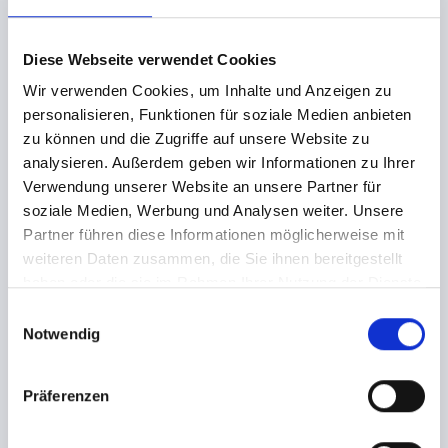
Die im Ticketshop angegebenen Ticketpreise
verstehen sich zuzüglich der jeweils angegeben VVK-
Diese Webseite verwendet Cookies
Gebühren und zzgl. Je nach Zahlweise
unterschiedlicher Transaktionsgebühren. Der
Wir verwenden Cookies, um Inhalte und Anzeigen zu
Gesamtpreis ist ausgenommen von der Bezahlung
personalisieren, Funktionen für soziale Medien anbieten
über Vorkasse sofort zur Zahlung fällig. Bei Zahlung
zu können und die Zugriffe auf unsere Website zu
über den Zahlungsweg Vorkasse, verpflichtet sich
analysieren. Außerdem geben wir Informationen zu Ihrer
Ticketkäufer den Betrag binnen 2 Werktagen bei
Verwendung unserer Website an unsere Partner für
seiner Bank anzuweisen.
soziale Medien, Werbung und Analysen weiter. Unsere
Partner führen diese Informationen möglicherweise mit
weiteren Daten zusammen, die Sie ihnen bereitgestellt
Informationen zum Event
haben oder die sie im Rahmen Ihrer Nutzung der Dienste
Die Ankündigungen und Informationen zu den
gesammelt haben.
angebotenen Tickets sowie die verfügbaren
E
Zahlungsmethoden richten sich nach den
Notwendig
i
Einstellungen des jeweiligen Veranstalters. Diese
n
Einstellungen werden von dem Veranstalter über
w
Präferenzen
einen eigenen Kundenzugang selbst vorgenommen.
i
tixlr hat keinen Einfluss und keine Verantwortung für
l
die Richtigkeit der dort gemachten Angaben.