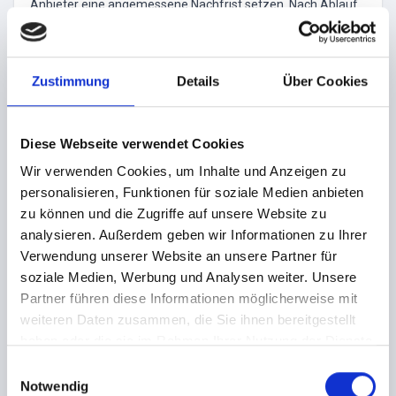
Anbieter eine angemessene Nachfrist setzen. Nach Ablauf
der Nachfrist sind Sie berechtigt, durch schriftliche Erklärung
von dem geschlossenen Vertrag zurückzutreten, es sei
denn, die Tickets wurden zwischenzeitlich versandt. Wurden
Zustimmung
Details
Über Cookies
Sie rechtzeitig benachrichtigt, dass die Tickets zur Abholung
am Veranstaltungstag am Veranstaltungsort bereit liegen,
kann ein Rücktritt vom Kauf nicht gewährt werden.
Diese Webseite verwendet Cookies
Wir verwenden Cookies, um Inhalte und Anzeigen zu
personalisieren, Funktionen für soziale Medien anbieten
zu können und die Zugriffe auf unsere Website zu
analysieren. Außerdem geben wir Informationen zu Ihrer
Hinweis
Veranstalter
Verwendung unserer Website an unsere Partner für
soziale Medien, Werbung und Analysen weiter. Unsere
Die Bluelightparty Hamburg ist die exklusive Partyreihe für
Partner führen diese Informationen möglicherweise mit
weiteren Daten zusammen, die Sie ihnen bereitgestellt
Krankenhauspersonal
Pflegekräfte aus
haben oder die sie im Rahmen Ihrer Nutzung der Dienste
ambulanten und stationären Einrichtungen
gesammelt haben.
E
medizinisch ausgebildetes Fachpersonal
Polizisten
Notwendig
i
und Polzeiangehörige
Feuerwehrbeamte