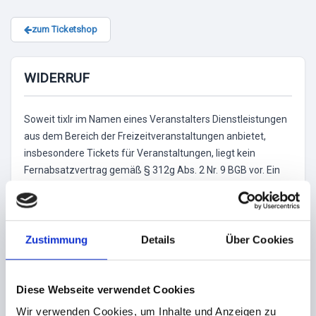
zum Ticketshop
WIDERRUF
Soweit tixlr im Namen eines Veranstalters Dienstleistungen
aus dem Bereich der Freizeitveranstaltungen anbietet,
insbesondere Tickets für Veranstaltungen, liegt kein
Fernabsatzvertrag gemäß § 312g Abs. 2 Nr. 9 BGB vor. Ein
Widerrufsrecht ist für die Bestellungen solcher
Dienstleitungen ausgeschlossen.
Erfolgt die vollständige Bezahlung der Bestellung nicht
Zustimmung
Details
Über Cookies
fristgerecht, behält sich tixlr einseitig vor, die von Ihnen
reservierten Tickets wieder in den Verkauf zugeben.
Sofern tixlr einen fest vereinbarten Liefertermin nicht
Diese Webseite verwendet Cookies
einhält, können Sie tixlr bzw. dem jeweiligen Veranstalter /
Wir verwenden Cookies, um Inhalte und Anzeigen zu