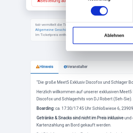
Bestellung abbrechen
n
w
i
tixlr vermittelt die Tickets im Auftrag des jeweiligen Veranst
l
Allgemeine Geschäftsbedingungen
. Zuzüglich zu den ange
l
Ablehnen
Im Ticketpreis enthalten ist die gesetzliche Mehrwertsteuer.
i
g
u
n
Hinweis
Veranstalter
g
s
"Die große Meet5 Exklusiv Discofox und Schlager B
a
u
Herzlich willkommen auf unserer exklusiven Meet5 B
s
Discofox und Schlagerhits von DJ Robert (Seh-Sie). F
w
Boarding:
ca. 17:30/17:45 Uhr Schloßwiese 6, 23909
a
Getränke & Snacks sind nicht im Preis inklusive
und 
h
Kartenzahlung an Bord gekauft werden.
l