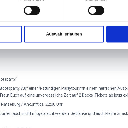
alters. Wir legen größten Wert auf den Schutz Ihrer persönlichen Daten. Erfahren Sie
zeigten Ticketpreisen können VVK- und Versandgebühren hinzukommen. Alle Gebühr
Auswahl erlauben
ootsparty"
ootsparty. Auf einer 4-stündigen Partytour mit einem herrlichen Ausbli
reut Euch auf eine unvergessliche Zeit auf 2 Decks. Tickets ab jetzt exk
 Ratzeburg / Ankunft ca. 22:00 Uhr
dürfen auch nicht mitgebracht werden. Getränke und auch kleine Snac