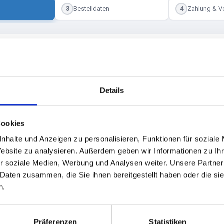
Bestelldaten
Zahlung & V
3
4
X UND SCHLAGER BOOTSPARTY
Ratzeburg
Details
Exklusiv Discofox und Schlager Bootsparty 2026
Cookies
nhalte und Anzeigen zu personalisieren, Funktionen für soziale
Website zu analysieren. Außerdem geben wir Informationen zu I
r soziale Medien, Werbung und Analysen weiter. Unsere Partner
 Daten zusammen, die Sie ihnen bereitgestellt haben oder die s
us den Informationen zu jedem Ticket.
n.
Präferenzen
Statistiken