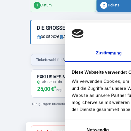
Datum
Tickets
1
2
DIE GROSSE MEET5 EXKLUSIV DISCOFO
30.05.2026
Anleger Ratzeburg
Schlosswiese 6 - 
Zustimmung
Ticketswahl
für Samstag, 30.05.2026 / Die große Meet5 
Diese Webseite verwendet 
EXKLUSIVES MEET5 PARTYTICKET
Wir verwenden Cookies, um I
ab 17:30 Uhr
*
und die Zugriffe auf unsere 
25,00 €
zzgl. 2,78 € Ticketgebühren
Website an unsere Partner fü
möglicherweise mit weiteren
Die gültigen Rückerstattungsrichtlinien entnehmen Sie bitte a
der Dienste gesammelt habe
E
Notwendig
i