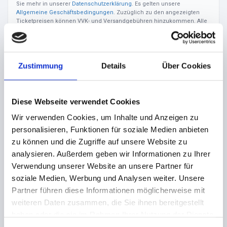
Sie mehr in unserer
Datenschutzerklärung
. Es gelten unsere
Allgemeine Geschäftsbedingungen
. Zuzüglich zu den angezeigten
Ticketpreisen können VVK- und Versandgebühren hinzukommen. Alle
Gebühren werden Ihnen während des Bestellvorgangs mitgeteilt. Im
Ticketpreis enthalten ist die gesetzliche Mehrwertsteuer.
Zustimmung
Details
Über Cookies
Hinweis
Veranstalter
Diese Webseite verwendet Cookies
VVK beendet - Tickets an der Abendkasse
Wir verwenden Cookies, um Inhalte und Anzeigen zu
personalisieren, Funktionen für soziale Medien anbieten
verfügbar!
zu können und die Zugriffe auf unsere Website zu
analysieren. Außerdem geben wir Informationen zu Ihrer
Verwendung unserer Website an unsere Partner für
Cap San Disco Hafengeburtstag 2023
soziale Medien, Werbung und Analysen weiter. Unsere
Zum Hafengeburtstag 2023 wird die CAP SAN DIEGO erneut
Partner führen diese Informationen möglicherweise mit
zu einem Partydampfer mit 4 Dancefloors umfunktioniert,
weiteren Daten zusammen, die Sie ihnen bereitgestellt
Hamburgs bekannteste DJs und Clubs sind mit an Bord und
haben oder die sie im Rahmen Ihrer Nutzung der Dienste
lassen den ehrwürdigen Dampfer beben.
gesammelt haben.