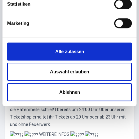
l
Statistiken
i
g
FEUERWERK
Marketing
u
Kein Einlass während des Feuerwerks!!!!
n
Großes AIDA Hafenfeuerwerk um 22:30 Uhr*. Von der Cap
g
San Diego genießt ihr den besten Blick!
s
Alle zulassen
a
*Die Feuerwerkszeit kann sich tidenabhängig, kurzfristig
u
verschieben, bitte informiert Euch kurzfristig bei uns oder
s
Auswahl erlauben
über die aktuelle Tagespresse.
w
a
Ablehnen
AFTER PARTY
h
l
An Bord der CAP SAN DISCO geht die Party bis ca. 05:00 Uhr,
die Hafenmeile schließt bereits um 24:00 Uhr. Über unseren
Ticketshop erhaltet ihr Tickets ab 20 Uhr oder ab 23 Uhr mit
und ohne Feuerwerk.
WEITERE INFOS