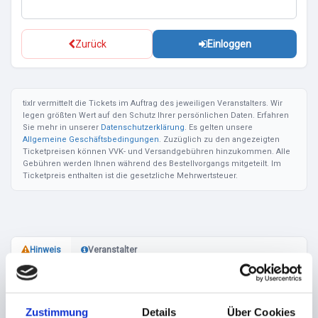
Zurück
Einloggen
tixlr vermittelt die Tickets im Auftrag des jeweiligen Veranstalters. Wir
legen größten Wert auf den Schutz Ihrer persönlichen Daten. Erfahren
Sie mehr in unserer
Datenschutzerklärung
. Es gelten unsere
Allgemeine Geschäftsbedingungen
. Zuzüglich zu den angezeigten
Ticketpreisen können VVK- und Versandgebühren hinzukommen. Alle
Gebühren werden Ihnen während des Bestellvorgangs mitgeteilt. Im
Ticketpreis enthalten ist die gesetzliche Mehrwertsteuer.
Hinweis
Veranstalter
VVK beendet - Tickets an der Abendkasse
verfügbar!
Zustimmung
Details
Über Cookies