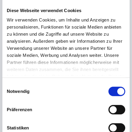
Sofern abweichende Informationen zu
Diese Webseite verwendet Cookies
Veranstaltungen zur Verfügung stehen, (z.B.
Wir verwenden Cookies, um Inhalte und Anzeigen zu
Veranstaltungsabsagen, terminliche Änderungen,
personalisieren, Funktionen für soziale Medien anbieten
Änderungen im Live Programm) informiert tixlr die
zu können und die Zugriffe auf unsere Website zu
Ticketkäufer der entsprechenden Veranstaltungen,
analysieren. Außerdem geben wir Informationen zu Ihrer
jedoch ohne dazu verpflichtet zu sein. tixlr gibt in
Verwendung unserer Website an unsere Partner für
diesem Falle allerdings keine Gewähr für die
soziale Medien, Werbung und Analysen weiter. Unsere
Korrektheit und Vollständigkeit solcher Informationen.
Partner führen diese Informationen möglicherweise mit
Die Verantwortung liegt ausschließlich beim
jeweiligen Veranstalter.
weiteren Daten zusammen, die Sie ihnen bereitgestellt
haben oder die sie im Rahmen Ihrer Nutzung der Dienste
gesammelt haben.
E
Haftung
Notwendig
i
tixlr haftet gemäß den gesetzlichen Bestimmungen
n
für Schäden aus der Verletzung des Lebens, des
w
Körpers oder der Gesundheit, die auf einer
Präferenzen
Pflichtverletzung von tixlr , eines gesetzlichen
i
Vertreters oder Erfüllungsgehilfen von tixlr beruhen
l
oder bei arglistigem Verhalten von tixlr. Des Weiteren
l
Statistiken