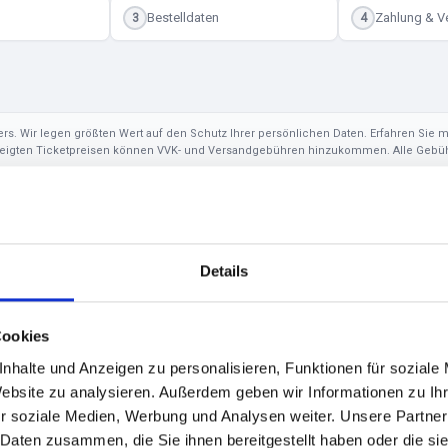
Bestelldaten
Zahlung & V
3
4
alters. Wir legen größten Wert auf den Schutz Ihrer persönlichen Daten. Erfahren Sie
zeigten Ticketpreisen können VVK- und Versandgebühren hinzukommen. Alle Gebühr
Details
Cookies
HAFENGEBURTSTAG 2026
nhalte und Anzeigen zu personalisieren, Funktionen für soziale
Website zu analysieren. Außerdem geben wir Informationen zu I
 DANCEFLOORS + HAFENFEUERW
r soziale Medien, Werbung und Analysen weiter. Unsere Partner
 Daten zusammen, die Sie ihnen bereitgestellt haben oder die s