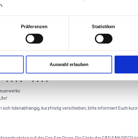
n.
P SAN DIEGO erneut zu einem Partydampfer mit 3 Dancefloors umfun
fer beben.
Präferenzen
Statistiken
 Charts, Disco, 90s, Electro und House )
allorca & Apres Ski Hits, Deutsch Rock, NDW, 90's Classics.
ts, Gute-Laune-Frühlings-Mix
Auswahl erlauben
 Feuerwerks
Uhr!
ch tidenabhängig, kurzfristig verschieben, bitte informiert Euch kurzfr