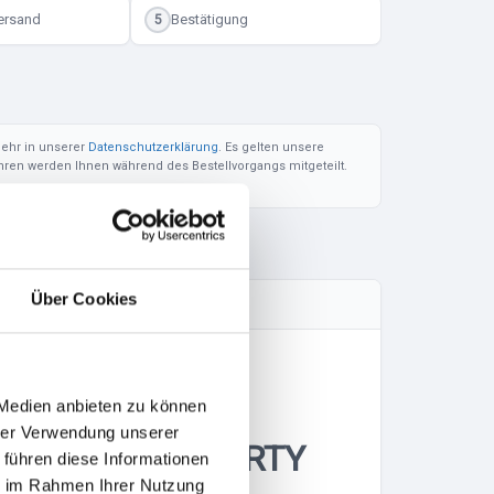
ersand
Bestätigung
5
 mehr in unserer
Datenschutzerklärung
. Es gelten unsere
en werden Ihnen während des Bestellvorgangs mitgeteilt.
Über Cookies
 Medien anbieten zu können
hrer Verwendung unserer
ERK + AFTER PARTY
 führen diese Informationen
ie im Rahmen Ihrer Nutzung