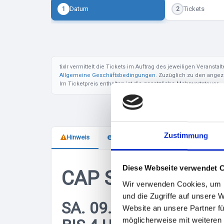
Datum
Tickets
1
2
tixlr vermittelt die Tickets im Auftrag des jeweiligen Veranst
Allgemeine Geschäftsbedingungen
. Zuzüglich zu den ange
Im Ticketpreis enthalten ist die gesetzliche Mehrwertsteuer.
Zustimmung
Hinweis
Veranstalter
Diese Webseite verwendet 
CAP SAN DISCO 
Wir verwenden Cookies, um I
und die Zugriffe auf unsere 
SA. 09.05.2026 - 3
Website an unsere Partner fü
möglicherweise mit weiteren