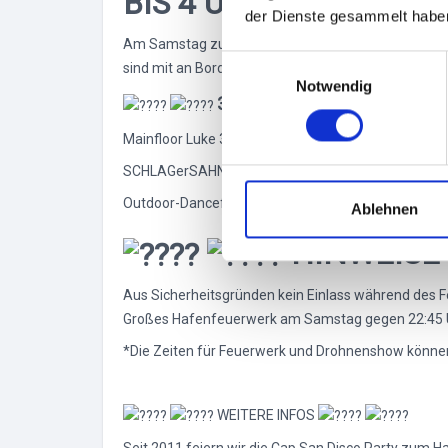
BIS 4 UHR
der Dienste gesammelt habe
Am Samstag zum Hafengeburtstag 2026 wird die CA
E
sind mit an Bord und lassen den ehrwürdigen Damp
Notwendig
i
3 DANCEFLOORS
n
w
Mainfloor Luke 3 (All Mixed Up - Aktuelle Clubsound,
i
SCHLAGerSAHNE Kathedrale (ab 23:30Uhr) Schlager, M
l
Outdoor-Dancefloor (bis 0 Uhr): Partyclassics, Char
l
Ablehnen
i
HINWEISE
g
u
Aus Sicherheitsgründen kein Einlass während des
n
Großes Hafenfeuerwerk am Samstag gegen 22:45 
g
s
*Die Zeiten für Feuerwerk und Drohnenshow können si
a
u
WEITERE INFOS
s
w