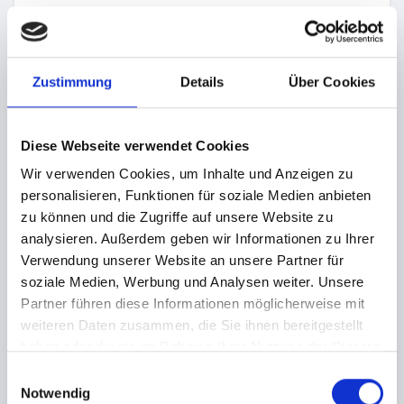
Browsertyp und Browserversion
verwendetes Betriebssystem
Referrer URL
Zustimmung
Details
Über Cookies
Hostname des zugreifenden Rechners
Uhrzeit der Serveranfrage
Diese Webseite verwendet Cookies
IP-Adresse
Wir verwenden Cookies, um Inhalte und Anzeigen zu
Eine Zusammenführung dieser Daten mit anderen
personalisieren, Funktionen für soziale Medien anbieten
Datenquellen wird nicht vorgenommen.
zu können und die Zugriffe auf unsere Website zu
Die Erfassung dieser Daten erfolgt auf Grundlage von Art. 6
analysieren. Außerdem geben wir Informationen zu Ihrer
Abs. 1 lit. f DSGVO. Der Websitebetreiber hat ein
Verwendung unserer Website an unsere Partner für
berechtigtes Interesse an der technisch fehlerfreien
soziale Medien, Werbung und Analysen weiter. Unsere
Darstellung und der Optimierung seiner Website – hierzu
Partner führen diese Informationen möglicherweise mit
müssen die Server-Log-Files erfasst werden.
weiteren Daten zusammen, die Sie ihnen bereitgestellt
haben oder die sie im Rahmen Ihrer Nutzung der Dienste
C) KONTAKTFORMULAR
gesammelt haben.
E
Wenn Sie uns per Kontaktformular Anfragen zukommen
Notwendig
i
lassen, werden Ihre Angaben aus dem Anfrageformular