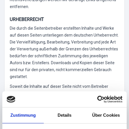
entfernen.
URHEBERRECHT
Die durch die Seitenbetreiber erstellten Inhalte und Werke
auf diesen Seiten unterliegen dem deutschen Urheberrecht.
Die Vervielfältigung, Bearbeitung, Verbreitung und jede Art
der Verwertung außerhalb der Grenzen des Urheberrechtes
bedürfen der schriftlichen Zustimmung des jeweiligen
Autors bzw. Erstellers. Downloads und Kopien dieser Seite
sind nur für den privaten, nicht kommerziellen Gebrauch
gestattet.
Soweit die Inhalte auf dieser Seite nicht vom Betreiber
erstellt wurden, werden die Urheberrechte Dritter beachtet.
Insbesondere werden Inhalte Dritter als solche
gekennzeichnet. Sollten Sie trotzdem auf eine
Urheberrechtsverletzung aufmerksam werden, bitten wir
Zustimmung
Details
Über Cookies
um einen entsprechenden Hinweis. Bei Bekanntwerden von
Rechtsverletzungen werden wir derartige Inhalte umgehend