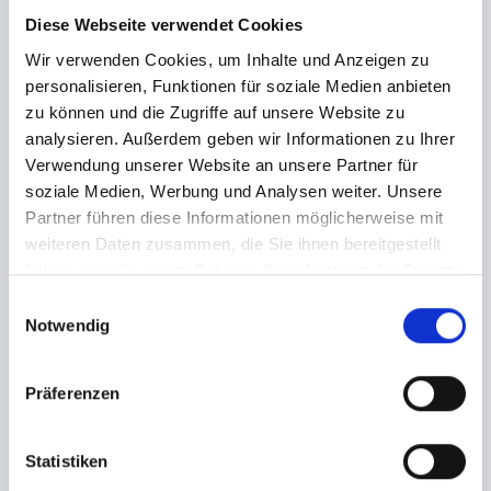
entfernen.
Diese Webseite verwendet Cookies
Wir verwenden Cookies, um Inhalte und Anzeigen zu
personalisieren, Funktionen für soziale Medien anbieten
zu können und die Zugriffe auf unsere Website zu
analysieren. Außerdem geben wir Informationen zu Ihrer
Verwendung unserer Website an unsere Partner für
soziale Medien, Werbung und Analysen weiter. Unsere
Hinweis
Veranstalter
Partner führen diese Informationen möglicherweise mit
weiteren Daten zusammen, die Sie ihnen bereitgestellt
CAP SAN DISCO
haben oder die sie im Rahmen Ihrer Nutzung der Dienste
gesammelt haben.
E
HAFENGEBURTSTAG
Notwendig
i
n
2026
w
Präferenzen
i
SA. 09.05.2026 - 3
l
l
Statistiken
DANCEFLOORS +
i