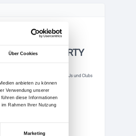
ERK + AFTER PARTY
Über Cookies
ktioniert, Hamburgs bekannteste DJs und Clubs
 Medien anbieten zu können
hrer Verwendung unserer
 führen diese Informationen
ie im Rahmen Ihrer Nutzung
Marketing