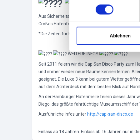
HINWEISE
n
w
Aus Sicherheitsgründen kein Einlass während des
i
Großes Hafenfeuerwerk am Samstag gegen 22:45 
l
*Die Zeiten für Feuerwerk und Drohnenshow können si
l
Ablehnen
i
g
WEITERE INFOS
u
Seit 2011 feiern wir die Cap San Disco Party zum
n
und immer wieder neue Räume kennen lernen. Alleine
g
geeignet. Die Luke 3 kann bei gutem Wetter geöff
s
auf dem Achterdeck mit dem besten Blick auf Ham
a
u
An der Hamburger Hafenmeile feiern dieses Jahr wi
s
Diego, das größte fahrtüchtige Museumsschiff der 
w
Ausführliche Infos unter
http://cap-san-disco.de
a
h
Einlass ab 18 Jahren. Einlass ab 16 Jahren nur in d
l