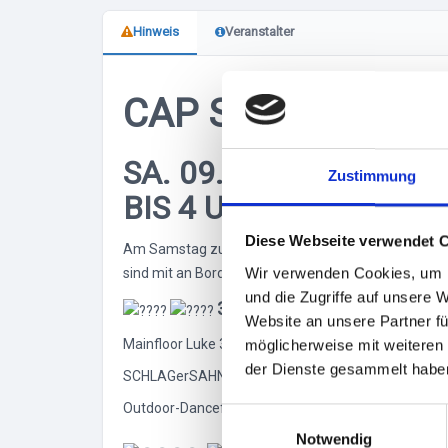
Hinweis
Veranstalter
CAP SAN DISCO 
SA. 09.05.2026 - 3
Zustimmung
BIS 4 UHR
Diese Webseite verwendet 
Am Samstag zum Hafengeburtstag 2026 wird die CA
Wir verwenden Cookies, um I
sind mit an Bord und lassen den ehrwürdigen Damp
und die Zugriffe auf unsere 
3 DANCEFLOORS
Website an unsere Partner fü
Mainfloor Luke 3 (All Mixed Up - Aktuelle Clubsound,
möglicherweise mit weiteren
der Dienste gesammelt habe
SCHLAGerSAHNE Kathedrale (ab 23:30Uhr) Schlager, M
Outdoor-Dancefloor (bis 0 Uhr): Partyclassics, Char
E
Notwendig
i