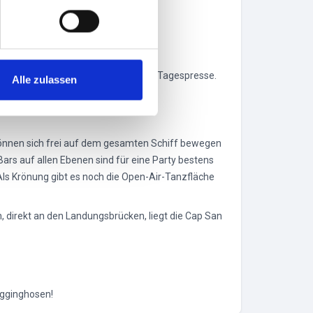
istig bei uns oder über die aktuelle Tagespresse.
Alle zulassen
können sich frei auf dem gesamten Schiff bewegen
ars auf allen Ebenen sind für eine Party bestens
ls Krönung gibt es noch die Open-Air-Tanzfläche
 direkt an den Landungsbrücken, liegt die Cap San
Jogginghosen!