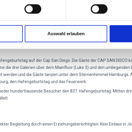
 Feuerwerks
Uhr!
ch tidenabhängig, kurzfristig verschieben, bitte informiert Euch kurzfr
Auswahl erlauben
 Hafengeburtstag auf der Cap San Diego. Die Gäste der CAP SAN DISCO 
 die drei Galerien über dem Mainfloor (Luke 3) und den umliegenden B
net werden und die Gäste tanzen unter dem Sternenhimmel Hamburgs. A
burg, den Hafengeburtstag und das Feuerwerk.
eder hunderttausende Besucher den 837. Hafengeburtstag. Mitten drin,
Welt.
irekter Begleitung durch einen Erziehungsberechtigten. Kein Einlass in 