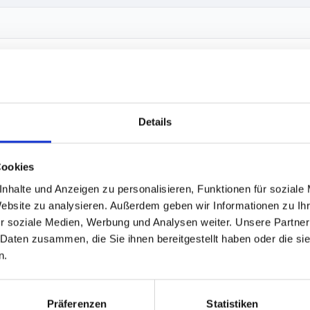
HAFENGEBURTSTAG 2026
 DANCEFLOORS + HAFENFEUERW
Details
Cookies
P SAN DIEGO erneut zu einem Partydampfer mit 3 Dancefloors umfun
nhalte und Anzeigen zu personalisieren, Funktionen für soziale
fer beben.
Website zu analysieren. Außerdem geben wir Informationen zu I
r soziale Medien, Werbung und Analysen weiter. Unsere Partner
 Charts, Disco, 90s, Electro und House )
 Daten zusammen, die Sie ihnen bereitgestellt haben oder die s
n.
allorca & Apres Ski Hits, Deutsch Rock, NDW, 90's Classics.
ts, Gute-Laune-Frühlings-Mix
Präferenzen
Statistiken