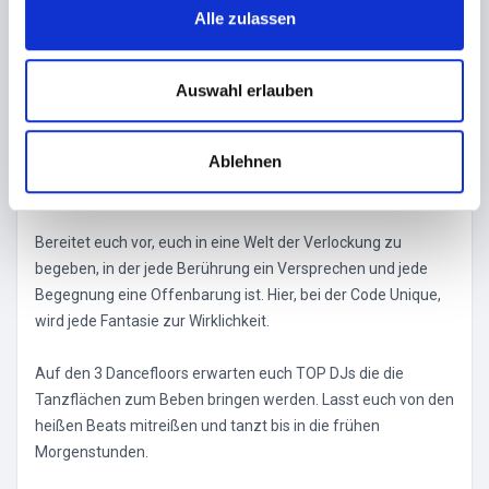
Sinne, ein Ort, an dem eure Fantasien Gestalt annehmen
s
Alle zulassen
können.
a
u
Tretet ein und seid wer ihr wirklich seid, ohne Urteil oder
s
Auswahl erlauben
Vorurteil. Hier könnt ihr eure Individualität feiern und eure
w
tiefsten Gelüste ohne Einschränkungen erkunden. Lasst
a
Ablehnen
euch von der Energie der Nacht mitreißen und erlebt eine
h
Erfahrung, die jenseits der Norm liegt.
l
Bereitet euch vor, euch in eine Welt der Verlockung zu
begeben, in der jede Berührung ein Versprechen und jede
Begegnung eine Offenbarung ist. Hier, bei der Code Unique,
wird jede Fantasie zur Wirklichkeit.
Auf den 3 Dancefloors erwarten euch TOP DJs die die
Tanzflächen zum Beben bringen werden. Lasst euch von den
heißen Beats mitreißen und tanzt bis in die frühen
Morgenstunden.