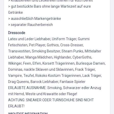
> Knabbereien und Leckereien stehen für euch bereit
> gut bestückte Bars ohne lange Wartezeit auf eure
Getränke
> ausschließlich Markengetränke
> separater Raucherbereich
Dresscode
Latex und Leder Liebhaber, Uniform Träger, Gummi
Fetischisten, Pet Player, Gothics, Cross-Dresser,
Transvestiten, Smoking Besitzer, Steam Punks, Mittelalter
Liebhaber, Manga Mädchen, Highlander, CyberGoths,
Wikinger, Feen, Elfen, Korsett Trägerinnen, Burlesque Damen,
Dominas, nackte Sklaven und Sklavinnen, Frack Träger,
Vampire, Teufel, Rokoko Kostüm Trägerinnen, Lack Träger,
Drag Queens, Barock Liebhaber, Fantasie Spieler
ERLAUBTE AUSNAHME: Smoking, Schwarzer edler Anzug
mit Hemd, Weste und Krawatte oder Fliege!
ACHTUNG: SNEAKER ODER TURNSCHUHE SIND NICHT
ERLAUBT!