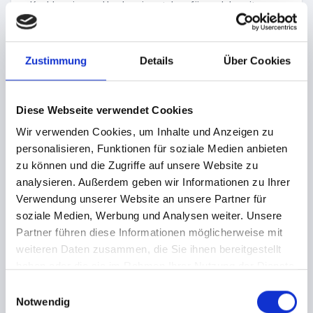
> Knabbereien und Leckereien stehen für euch bereit
> gut bestückte Bars ohne lange Wartezeit auf eure
Getränke
> ausschließlich Markengetränke
Zustimmung
Details
Über Cookies
> separater Raucherbereich
Dresscode
Diese Webseite verwendet Cookies
Latex und Leder Liebhaber, Uniform Träger, Gummi
Wir verwenden Cookies, um Inhalte und Anzeigen zu
Fetischisten, Pet Player, Gothics, Cross-Dresser,
personalisieren, Funktionen für soziale Medien anbieten
Transvestiten, Smoking Besitzer, Steam Punks, Mittelalter
zu können und die Zugriffe auf unsere Website zu
Liebhaber, Manga Mädchen, Highlander, CyberGoths,
analysieren. Außerdem geben wir Informationen zu Ihrer
Wikinger, Feen, Elfen, Korsett Trägerinnen, Burlesque Damen,
Verwendung unserer Website an unsere Partner für
Dominas, nackte Sklaven und Sklavinnen, Frack Träger,
soziale Medien, Werbung und Analysen weiter. Unsere
Vampire, Teufel, Rokoko Kostüm Trägerinnen, Lack Träger,
Partner führen diese Informationen möglicherweise mit
Drag Queens, Barock Liebhaber, Fantasie Spieler
weiteren Daten zusammen, die Sie ihnen bereitgestellt
ERLAUBTE AUSNAHME: Smoking, Schwarzer edler Anzug
haben oder die sie im Rahmen Ihrer Nutzung der Dienste
mit Hemd, Weste und Krawatte oder Fliege!
gesammelt haben.
E
Notwendig
NICHT ERLAUBT:
i