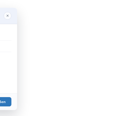
×
ßen