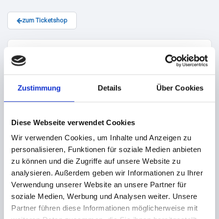
zum Ticketshop
WIDERRUF
Soweit tixlr im Namen eines Veranstalters Dienstleistungen
Zustimmung
Details
Über Cookies
aus dem Bereich der Freizeitveranstaltungen anbietet,
insbesondere Tickets für Veranstaltungen, liegt kein
Fernabsatzvertrag gemäß § 312g Abs. 2 Nr. 9 BGB vor. Ein
Diese Webseite verwendet Cookies
Widerrufsrecht ist für die Bestellungen solcher
Wir verwenden Cookies, um Inhalte und Anzeigen zu
Dienstleitungen ausgeschlossen.
personalisieren, Funktionen für soziale Medien anbieten
Erfolgt die vollständige Bezahlung der Bestellung nicht
zu können und die Zugriffe auf unsere Website zu
fristgerecht, behält sich tixlr einseitig vor, die von Ihnen
analysieren. Außerdem geben wir Informationen zu Ihrer
reservierten Tickets wieder in den Verkauf zugeben.
Verwendung unserer Website an unsere Partner für
soziale Medien, Werbung und Analysen weiter. Unsere
Sofern tixlr einen fest vereinbarten Liefertermin nicht
Partner führen diese Informationen möglicherweise mit
einhält, können Sie tixlr bzw. dem jeweiligen Veranstalter /