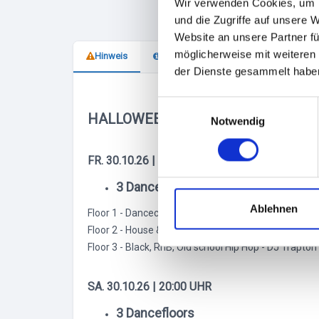
Wir verwenden Cookies, um I
und die Zugriffe auf unsere 
Website an unsere Partner fü
möglicherweise mit weiteren
Hinweis
Veranstalter
der Dienste gesammelt habe
E
HALLOWEEN GHOSTSHIP | CAP SA
Notwendig
i
n
w
FR. 30.10.26 | 20:00 UHR
i
3 Dancefloors
l
l
Ablehnen
Floor 1 - Danceclassics, Charts, 90er & 2000er - DJ 
i
Floor 2 - House & Electro - DJ Lazaro Marquess
g
Floor 3 - Black, RnB, Old school Hip Hop - DJ Trapton
u
n
SA. 30.10.26 | 20:00 UHR
g
s
3 Dancefloors