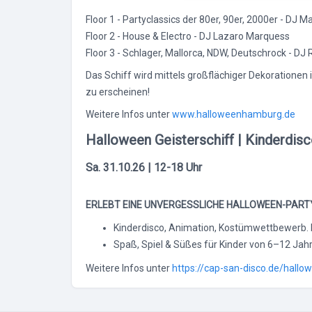
a
Floor 1 - Partyclassics der 80er, 90er, 2000er - DJ M
u
Floor 2 - House & Electro - DJ Lazaro Marquess
s
Floor 3 - Schlager, Mallorca, NDW, Deutschrock -
w
a
Das Schiff wird mittels großflächiger Dekorationen 
h
zu erscheinen!
l
Weitere Infos unter
www.halloweenhamburg.de
Halloween Geisterschiff | Kinderdisco
Sa. 31.10.26 | 12-18 Uhr
ERLEBT EINE UNVERGESSLICHE HALLOWEEN-PAR
Kinderdisco, Animation, Kostümwettbewerb. 
Spaß, Spiel & Süßes für Kinder von 6–12 Jah
Weitere Infos unter
https://cap-san-disco.de/hallo