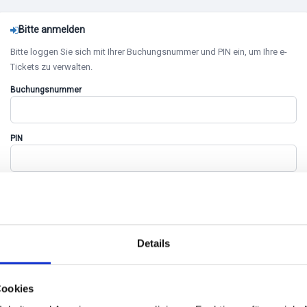
Bitte anmelden
Bitte loggen Sie sich mit Ihrer Buchungsnummer und PIN ein, um Ihre e-
Tickets zu verwalten.
Buchungsnummer
PIN
Zurück
Einloggen
Details
alters. Wir legen größten Wert auf den Schutz Ihrer persönlichen Daten. Erfahren Sie
zeigten Ticketpreisen können VVK- und Versandgebühren hinzukommen. Alle Gebühr
Cookies