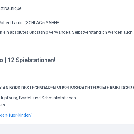
att Nautique
 DJ Robert Laube (SCHLAGerSAHNE)
in ein absolutes Ghostship verwandelt. Selbstverständlich werden auch 
 | 12 Spielstationen!
TY AN BORD DES LEGENDÄREN MUSEUMSFRACHTERS IM HAMBURGER 
Hüpfburg, Bastel- und Schminkstationen
ren
ween-fuer-kinder/