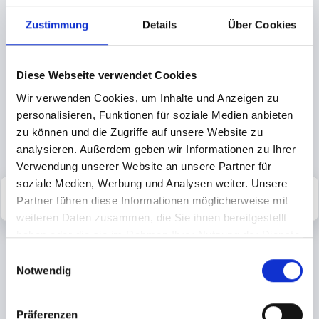
Ticketswahl
für Freitag, 03.07.2026 / Hamburg Tanzt
Zustimmung
Details
Über Cookies
Party Ticket
4
Diese Webseite verwendet Cookies
VIP Ticket
2
Wir verwenden Cookies, um Inhalte und Anzeigen zu
personalisieren, Funktionen für soziale Medien anbieten
Die gültigen Rückerstattungsrichtlinien entnehmen Sie bitte aus den
zu können und die Zugriffe auf unsere Website zu
Informationen zu jedem Ticket.
analysieren. Außerdem geben wir Informationen zu Ihrer
Verwendung unserer Website an unsere Partner für
soziale Medien, Werbung und Analysen weiter. Unsere
Bestellung abbrechen
Weiter
Partner führen diese Informationen möglicherweise mit
weiteren Daten zusammen, die Sie ihnen bereitgestellt
haben oder die sie im Rahmen Ihrer Nutzung der Dienste
gesammelt haben.
E
tixlr vermittelt die Tickets im Auftrag des jeweiligen Veranstalters. Wir
legen größten Wert auf den Schutz Ihrer persönlichen Daten. Erfahren
Notwendig
i
Sie mehr in unserer
Datenschutzerklärung
. Es gelten unsere
n
Allgemeine Geschäftsbedingungen
. Zuzüglich zu den angezeigten
Ticketpreisen können VVK- und Versandgebühren hinzukommen. Alle
w
Präferenzen
Gebühren werden Ihnen während des Bestellvorgangs mitgeteilt. Im