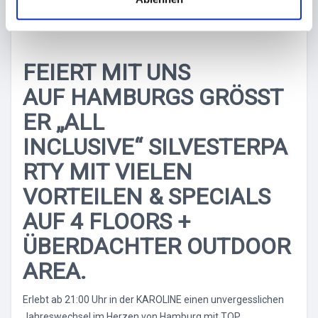
KAROLINE
h
l
FEIERT MIT UNS
AUF HAMBURGS GRÖSSTE
R „ALL I
NCLUSIVE“ SILVESTERPAR
TY MIT VIELEN V
ORTEILEN & SPECIALS A
UF 4 FLOORS + Ü
BERDACHTER OUTDOOR A
REA.
Erlebt ab 21:00 Uhr in der KAROLINE einen unvergesslichen
Jahreswechsel im Herzen von Hamburg mit TOP