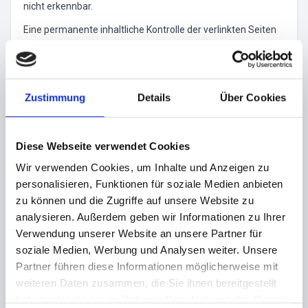
nicht erkennbar.
Eine permanente inhaltliche Kontrolle der verlinkten Seiten
ist jedoch ohne konkrete Anhaltspunkte einer
Rechtsverletzung nicht zumutbar. Bei Bekanntwerden von
Rechtsverletzungen werden wir derartige Links umgehend
entfernen.
Zustimmung
Details
Über Cookies
URHEBERRECHT
Diese Webseite verwendet Cookies
Die durch die Seitenbetreiber erstellten Inhalte und Werke
auf diesen Seiten unterliegen dem deutschen Urheberrecht.
Wir verwenden Cookies, um Inhalte und Anzeigen zu
Die Vervielfältigung, Bearbeitung, Verbreitung und jede Art
personalisieren, Funktionen für soziale Medien anbieten
der Verwertung außerhalb der Grenzen des Urheberrechtes
zu können und die Zugriffe auf unsere Website zu
bedürfen der schriftlichen Zustimmung des jeweiligen
analysieren. Außerdem geben wir Informationen zu Ihrer
Autors bzw. Erstellers. Downloads und Kopien dieser Seite
Verwendung unserer Website an unsere Partner für
sind nur für den privaten, nicht kommerziellen Gebrauch
soziale Medien, Werbung und Analysen weiter. Unsere
gestattet.
Partner führen diese Informationen möglicherweise mit
weiteren Daten zusammen, die Sie ihnen bereitgestellt
Soweit die Inhalte auf dieser Seite nicht vom Betreiber
haben oder die sie im Rahmen Ihrer Nutzung der Dienste
erstellt wurden, werden die Urheberrechte Dritter beachtet.