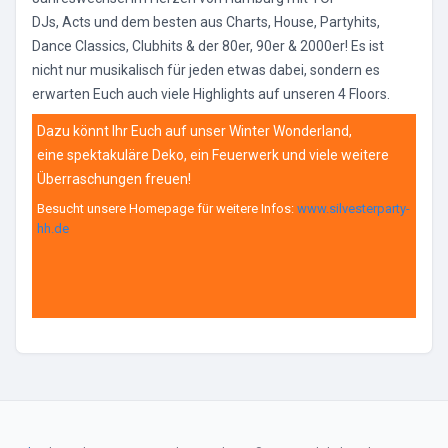
DJs, Acts und dem besten aus Charts, House, Partyhits,
Dance Classics, Clubhits & der 80er, 90er & 2000er! Es ist
nicht nur musikalisch für jeden etwas dabei, sondern es
erwarten Euch auch viele Highlights auf unseren 4 Floors.
Dazu könnt Ihr Euch auf unser Winter Wonderland,
eine spektakuläre Deko, ein Feuerwerk und viele weitere
Überraschungen freuen!
Besucht unsere Homepage für weitere Infos:
www.silvesterparty-
hh.de