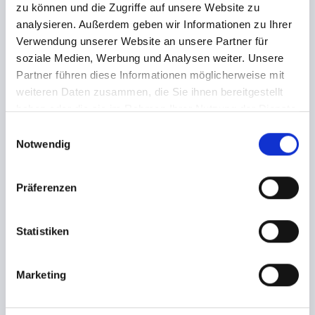
zu können und die Zugriffe auf unsere Website zu
BILDER
analysieren. Außerdem geben wir Informationen zu Ihrer
Header Bild von © deagreez (Adobe Stock 287357045)
Verwendung unserer Website an unsere Partner für
soziale Medien, Werbung und Analysen weiter. Unsere
Partner führen diese Informationen möglicherweise mit
weiteren Daten zusammen, die Sie ihnen bereitgestellt
haben oder die sie im Rahmen Ihrer Nutzung der Dienste
gesammelt haben.
Hinweis
Veranstalter
E
Notwendig
i
n
SILVESTER ALL
w
Präferenzen
i
INCLUSIVE -
l
KAROLINE
l
Statistiken
i
g
Marketing
u
FEIERT MIT UNS
n