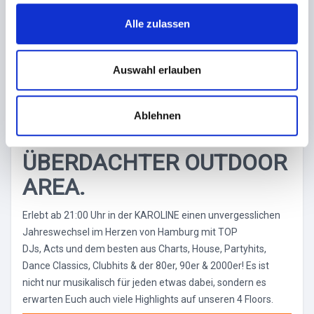
g
AUF HAMBURGS GRÖSSTE
s
Alle zulassen
R „ALL I
a
u
NCLUSIVE“ SILVESTERPAR
s
Auswahl erlauben
TY MIT VIELEN V
w
a
ORTEILEN & SPECIALS A
Ablehnen
h
UF 4 FLOORS + Ü
l
BERDACHTER OUTDOOR A
REA.
Erlebt ab 21:00 Uhr in der KAROLINE einen unvergesslichen
Jahreswechsel im Herzen von Hamburg mit TOP
DJs, Acts und dem besten aus Charts, House, Partyhits,
Dance Classics, Clubhits & der 80er, 90er & 2000er! Es ist
nicht nur musikalisch für jeden etwas dabei, sondern es
erwarten Euch auch viele Highlights auf unseren 4 Floors.