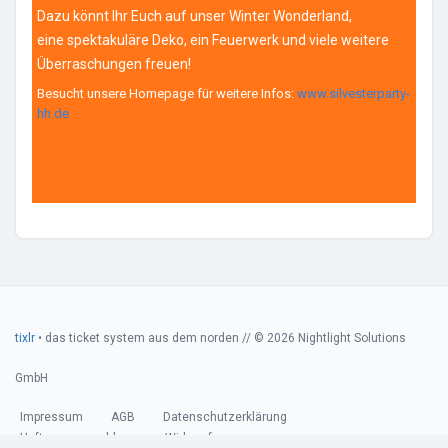
Dazu könnt Ihr Euch auf unser Winter Wonderland,
eine spektakuläre Deko, ein Feuerwerk und viele weitere
Überraschungen freuen!
Besucht unsere Homepage für weitere Infos:
www.silvesterparty-
hh.de
tixlr
• das ticket system aus dem norden // © 2026 Nightlight Solutions
GmbH
Impressum
AGB
Datenschutzerklärung
Haftungsausschluss
Widerruf