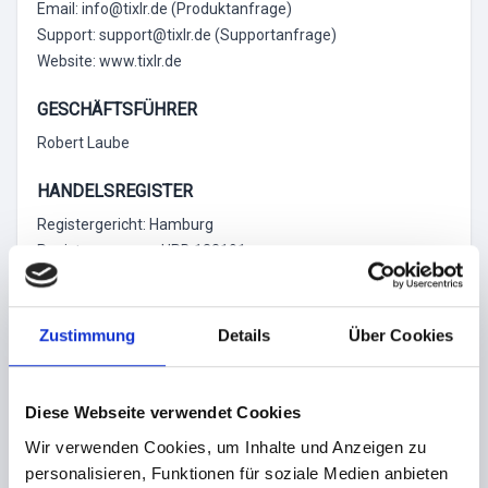
Email: info@tixlr.de (Produktanfrage)
Support: support@tixlr.de (Supportanfrage)
Website: www.tixlr.de
GESCHÄFTSFÜHRER
Robert Laube
HANDELSREGISTER
Registergericht: Hamburg
Registernummer: HRB 132191
UMSATZSTEUER-ID
Umsatzsteuer-Identifikationsnummer gemäß § 27 a
Zustimmung
Details
Über Cookies
Umsatzsteuergesetz:
DE7252904659
Diese Webseite verwendet Cookies
TECHNISCHE UMSETZUNG
Wir verwenden Cookies, um Inhalte und Anzeigen zu
Dorian Rautenberg
personalisieren, Funktionen für soziale Medien anbieten