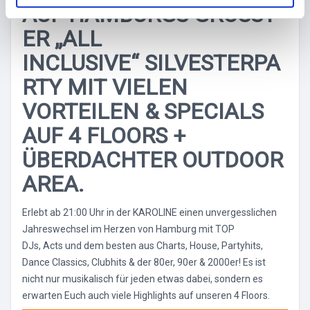
l
AUF HAMBURGS GRÖSSTE
R „ALL I
NCLUSIVE“ SILVESTERPAR
TY MIT VIELEN V
ORTEILEN & SPECIALS A
UF 4 FLOORS + Ü
BERDACHTER OUTDOOR A
REA.
Erlebt ab 21:00 Uhr in der KAROLINE einen unvergesslichen
Jahreswechsel im Herzen von Hamburg mit TOP
DJs, Acts und dem besten aus Charts, House, Partyhits,
Dance Classics, Clubhits & der 80er, 90er & 2000er! Es ist
nicht nur musikalisch für jeden etwas dabei, sondern es
erwarten Euch auch viele Highlights auf unseren 4 Floors.