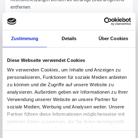
entfernen.
URHEBERRECHT
Die durch die Seitenbetreiber erstellten Inhalte und Werke
auf diesen Seiten unterliegen dem deutschen Urheberrecht.
Zustimmung
Details
Über Cookies
Die Vervielfältigung, Bearbeitung, Verbreitung und jede Art
der Verwertung außerhalb der Grenzen des Urheberrechtes
bedürfen der schriftlichen Zustimmung des jeweiligen
Diese Webseite verwendet Cookies
Autors bzw. Erstellers. Downloads und Kopien dieser Seite
Wir verwenden Cookies, um Inhalte und Anzeigen zu
sind nur für den privaten, nicht kommerziellen Gebrauch
personalisieren, Funktionen für soziale Medien anbieten
gestattet.
zu können und die Zugriffe auf unsere Website zu
analysieren. Außerdem geben wir Informationen zu Ihrer
Soweit die Inhalte auf dieser Seite nicht vom Betreiber
Verwendung unserer Website an unsere Partner für
erstellt wurden, werden die Urheberrechte Dritter beachtet.
soziale Medien, Werbung und Analysen weiter. Unsere
Insbesondere werden Inhalte Dritter als solche
Partner führen diese Informationen möglicherweise mit
gekennzeichnet. Sollten Sie trotzdem auf eine
weiteren Daten zusammen, die Sie ihnen bereitgestellt
Urheberrechtsverletzung aufmerksam werden, bitten wir
haben oder die sie im Rahmen Ihrer Nutzung der Dienste
um einen entsprechenden Hinweis. Bei Bekanntwerden von
gesammelt haben.
Rechtsverletzungen werden wir derartige Inhalte umgehend