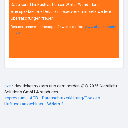
Dazu könnt Ihr Euch auf unser Winter Wonderland,
eine spektakuläre Deko, ein Feuerwerk und viele weitere
Überraschungen freuen!
Besucht unsere Homepage für weitere Infos:
www.silvesterparty-
hh.de
tixlr
• das ticket system aus dem norden // © 2026 Nightlight
Solutions GmbH & supdudes
Impressum
AGB
Datenschutzerklärung/Cookies
Haftungsausschluss
Widerruf