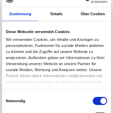
zugestellte Tickets dem Teilnehmer
abhandenkommen, so ist tixlr nicht zum Ersatz der
Tickets verpflichtet.
Zustimmung
Details
Über Cookies
tixlr ist berechtigt, eine Bestellung des Ticketkäufers
zu stornieren (einseitiges Rücktrittsrecht) sofern eine
Zahlung von Ticketkäufer fehlschlägt oder bei
Diese Webseite verwendet Cookies
Vorkasse eine Zahlungsfrist nicht eingehalten wird.
Wir verwenden Cookies, um Inhalte und Anzeigen zu
Auch bei überschreiten vorhandener Kontingente
personalisieren, Funktionen für soziale Medien anbieten
aufgrund technischer Probleme von tixlr behält sich
zu können und die Zugriffe auf unsere Website zu
tixlr das Recht einer Stornierung vor. Durch die
analysieren. Außerdem geben wir Informationen zu Ihrer
Gutschrift gezahlter Beträge kann die Stornierung
Verwendung unserer Website an unsere Partner für
auch konkludent erfolgen.
soziale Medien, Werbung und Analysen weiter. Unsere
Partner führen diese Informationen möglicherweise mit
Widerrufsrecht
weiteren Daten zusammen, die Sie ihnen bereitgestellt
Für die vermittelten Eintrittskarten besteht kein
haben oder die sie im Rahmen Ihrer Nutzung der Dienste
Widerrufsrecht! Eine Rücknahme oder der Umtausch
gesammelt haben.
E
bereits verkaufter Tickets ist ausgeschlossen.
Notwendig
i
n
Preise und Zahlungen