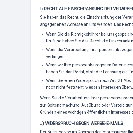
w
I) RECHT AUF EINSCHRÄNKUNG DER VERARBE
a
h
Sie haben das Recht, die Einschränkung der Vera
l
angegebenen Adresse an uns wenden. Das Recht a
Wenn Sie die Richtigkeit Ihrer bei uns gespeic
Prüfung haben Sie das Recht, die Einschränku
Wenn die Verarbeitung Ihrer personenbezogen
verlangen.
Wenn wir Ihre personenbezogenen Daten nicht
haben Sie das Recht, statt der Löschung die 
Wenn Sie einen Widerspruch nach Art. 21 Ab
noch nicht feststeht, wessen Interessen über
Wenn Sie die Verarbeitung Ihrer personenbezogen
zur Geltendmachung, Ausübung oder Verteidigung
Gründen eines wichtigen öffentlichen Interesses 
J) WIDERSPRUCH GEGEN WERBE-E-MAILS
Der Nutzung von im Rahmen der Impressumspflich