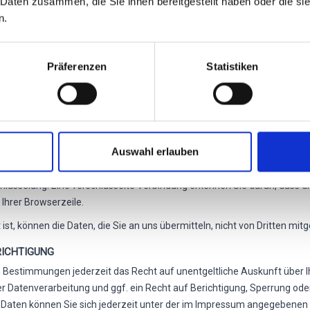
 Daten zusammen, die Sie ihnen bereitgestellt haben oder die s
n Betroffenen ein Beschwerderecht bei einer Aufsichtsbehörde, insbes
n.
 des mutmaßlichen Verstoßes zu. Das Beschwerderecht besteht unbesch
Präferenzen
Statistiken
Ihrer Einwilligung oder in Erfüllung eines Vertrags automatisiert verarbe
u lassen. Sofern Sie die direkte Übertragung der Daten an einen ander
Auswahl erlauben
 Schutz der Übertragung vertraulicher Inhalte, wie zum Beispiel Bestel
lüsselung. Eine verschlüsselte Verbindung erkennen Sie daran, dass die
Ihrer Browserzeile.
ist, können die Daten, die Sie an uns übermitteln, nicht von Dritten mit
RICHTIGUNG
 Bestimmungen jederzeit das Recht auf unentgeltliche Auskunft über
Datenverarbeitung und ggf. ein Recht auf Berichtigung, Sperrung oder
ten können Sie sich jederzeit unter der im Impressum angegebenen