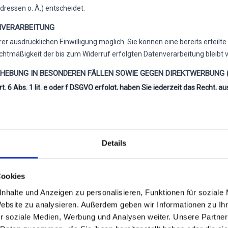
ressen o. Ä.) entscheidet.
ENVERARBEITUNG
r ausdrücklichen Einwilligung möglich. Sie können eine bereits erteilte 
Rechtmäßigkeit der bis zum Widerruf erfolgten Datenverarbeitung bleibt
HEBUNG IN BESONDEREN FÄLLEN SOWIE GEGEN DIREKTWERBUNG (
 6 Abs. 1 lit. e oder f DSGVO erfolgt, haben Sie jederzeit das Recht, au
zogenen Daten Widerspruch einzulegen; dies gilt auch für ein auf dies
beitung beruht, entnehmen Sie dieser Datenschutzerklärung. Wenn Sie W
verarbeiten, es sei denn, wir können zwingende schutzwürdige Gründe
der die Verarbeitung dient der Geltendmachung, Ausübung oder Vertei
Details
, um Direktwerbung zu betreiben, so haben Sie das Recht, jederzeit W
Cookies
derartiger Werbung einzulegen; dies gilt auch für das Profiling, sow
sonenbezogenen Daten anschließend nicht mehr zum Zwecke der Direkt
nhalte und Anzeigen zu personalisieren, Funktionen für soziale
Website zu analysieren. Außerdem geben wir Informationen zu I
r soziale Medien, Werbung und Analysen weiter. Unsere Partner
N AUFSICHTSBEHÖRDE