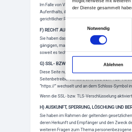
möglicherweise mit weiteren
Im Falle von Verstößen gegen die DSGVO steht de
der Dienste gesammelt habe
Aufenthalts, ihres Arbeitsplatzes oder des Orts
gerichtlicher Rechtsbehelfe.
E
Notwendig
i
F) RECHT AUF DATENÜBERTRAGBARKEIT
n
Sie haben das Recht, Daten, die wir auf Grundlage 
w
gängigen, maschinenlesbaren Format aushändigen z
i
soweit es technisch machbar ist.
l
G) SSL- BZW. TLS-VERSCHLÜSSELUNG
l
Ablehnen
i
Diese Seite nutzt aus Sicherheitsgründen und zum
g
Seitenbetreiber senden, eine SSL-bzw. TLS-Versch
u
“https://” wechselt und an dem Schloss-Symbol in 
n
Wenn die SSL- bzw. TLS-Verschlüsselung aktiviert 
g
s
H) AUSKUNFT, SPERRUNG, LÖSCHUNG UND BE
a
Sie haben im Rahmen der geltenden gesetzlichen
u
deren Herkunft und Empfänger und den Zweck der 
s
weiteren Fragen zum Thema personenbezogene Da