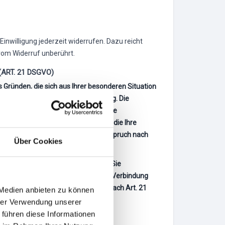
Einwilligung jederzeit widerrufen. Dazu reicht
 vom Widerruf unberührt.
ART. 21 DSGVO)
s Gründen, die sich aus Ihrer besonderen Situation
e Bestimmungen gestütztes Profiling. Die
iderspruch einlegen, werden wir Ihre
 für die Verarbeitung nachweisen, die Ihre
digung von Rechtsansprüchen (Widerspruch nach
Über Cookies
iderspruch gegen die Verarbeitung Sie
eit es mit solcher Direktwerbung in Verbindung
werbung verwendet (Widerspruch nach Art. 21
 Medien anbieten zu können
hrer Verwendung unserer
 führen diese Informationen