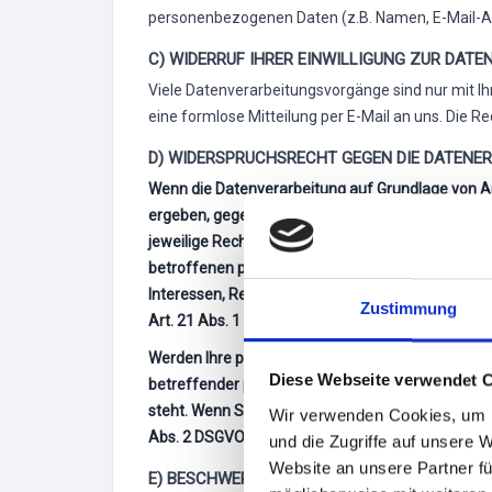
personenbezogenen Daten (z.B. Namen, E-Mail-Ad
C) WIDERRUF IHRER EINWILLIGUNG ZUR DAT
Viele Datenverarbeitungsvorgänge sind nur mit Ihre
eine formlose Mitteilung per E-Mail an uns. Die 
D) WIDERSPRUCHSRECHT GEGEN DIE DATENER
Wenn die Datenverarbeitung auf Grundlage von Art.
ergeben, gegen die Verarbeitung Ihrer personenbe
jeweilige Rechtsgrundlage, auf denen eine Verar
betroffenen personenbezogenen Daten nicht mehr 
Interessen, Rechte und Freiheiten überwiegen o
Zustimmung
Art. 21 Abs. 1 DSGVO).
Werden Ihre personenbezogenen Daten verarbeitet
Diese Webseite verwendet 
betreffender personenbezogener Daten zum Zwecke 
steht. Wenn Sie widersprechen, werden Ihre per
Wir verwenden Cookies, um I
Abs. 2 DSGVO).
und die Zugriffe auf unsere 
Website an unsere Partner fü
E) BESCHWERDERECHT BEI DER ZUSTÄNDIGE