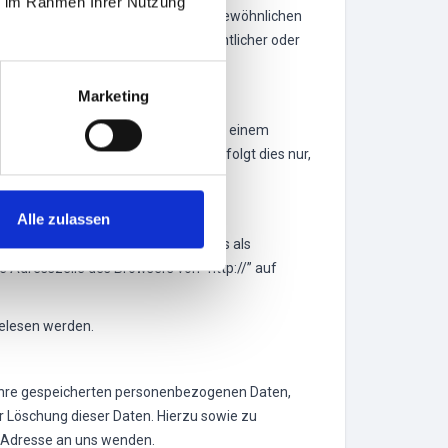
ie im Rahmen Ihrer Nutzung
ondere in dem Mitgliedstaat ihres gewöhnlichen
adet anderweitiger verwaltungsrechtlicher oder
Marketing
iten, an sich oder an einen Dritten in einem
en Verantwortlichen verlangen, erfolgt dies nur,
Alle zulassen
lungen oder Anfragen, die Sie an uns als
 Adresszeile des Browsers von “http://” auf
gelesen werden.
 Ihre gespeicherten personenbezogenen Daten,
 Löschung dieser Daten. Hierzu sowie zu
 Adresse an uns wenden.