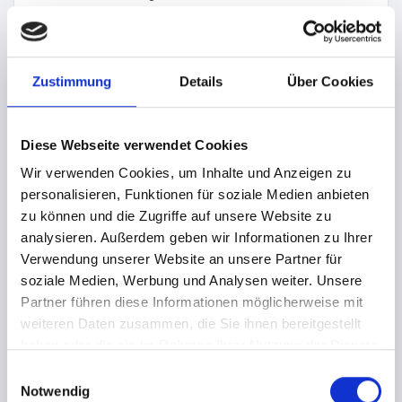
Uhrzeit der Serveranfrage
IP-Adresse
Eine Zusammenführung dieser Daten mit anderen
Zustimmung
Details
Über Cookies
Datenquellen wird nicht vorgenommen.
Die Erfassung dieser Daten erfolgt auf Grundlage von Art. 6
Diese Webseite verwendet Cookies
Abs. 1 lit. f DSGVO. Der Websitebetreiber hat ein
Wir verwenden Cookies, um Inhalte und Anzeigen zu
berechtigtes Interesse an der technisch fehlerfreien
personalisieren, Funktionen für soziale Medien anbieten
Darstellung und der Optimierung seiner Website – hierzu
zu können und die Zugriffe auf unsere Website zu
müssen die Server-Log-Files erfasst werden.
analysieren. Außerdem geben wir Informationen zu Ihrer
C) KONTAKTFORMULAR
Verwendung unserer Website an unsere Partner für
Wenn Sie uns per Kontaktformular Anfragen zukommen
soziale Medien, Werbung und Analysen weiter. Unsere
lassen, werden Ihre Angaben aus dem Anfrageformular
Partner führen diese Informationen möglicherweise mit
inklusive der von Ihnen dort angegebenen Kontaktdaten
weiteren Daten zusammen, die Sie ihnen bereitgestellt
zwecks Bearbeitung der Anfrage und für den Fall von
haben oder die sie im Rahmen Ihrer Nutzung der Dienste
Anschlussfragen bei uns gespeichert. Diese Daten geben
gesammelt haben.
E
wir nicht ohne Ihre Einwilligung weiter.
Notwendig
i