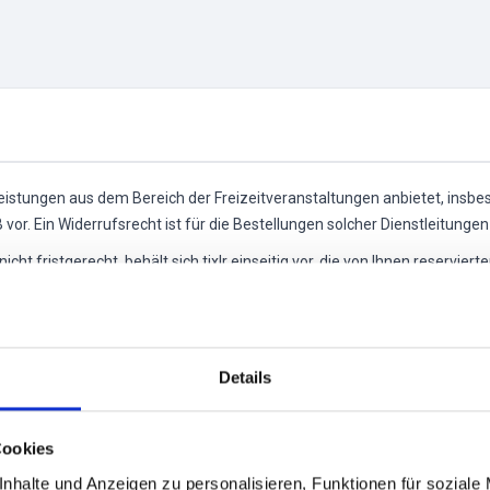
eistungen aus dem Bereich der Freizeitveranstaltungen anbietet, insbes
or. Ein Widerrufsrecht ist für die Bestellungen solcher Dienstleitunge
icht fristgerecht, behält sich tixlr einseitig vor, die von Ihnen reservie
 nicht einhält, können Sie tixlr bzw. dem jeweiligen Veranstalter / Anbi
chriftliche Erklärung von dem geschlossenen Vertrag zurückzutreten, es 
 dass die Tickets zur Abholung am Veranstaltungstag am Veranstaltungsor
Details
Cookies
nhalte und Anzeigen zu personalisieren, Funktionen für soziale