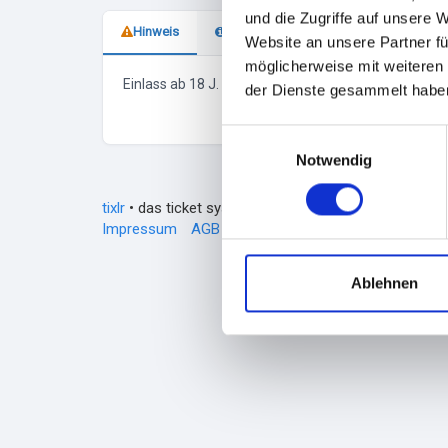
und die Zugriffe auf unsere 
Hinweis
Veranstalter
Website an unsere Partner fü
möglicherweise mit weiteren
Einlass ab 18 J. und unter Vorbehalt
der Dienste gesammelt habe
E
Notwendig
i
n
tixlr
• das ticket system aus dem norden // © 2026 N
w
Impressum
AGB
Datenschutzerklärung/Cookies
i
l
l
Ablehnen
i
g
u
n
g
s