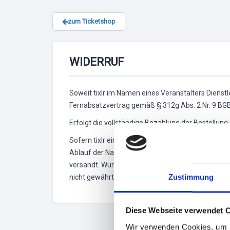
zum Ticketshop
WIDERRUF
Soweit tixlr im Namen eines Veranstalters Dienstl
Fernabsatzvertrag gemäß § 312g Abs. 2 Nr. 9 BGB v
Erfolgt die vollständige Bezahlung der Bestellung n
Sofern tixlr einen fest vereinbarten Liefertermin
Ablauf der Nachfrist sind Sie berechtigt, durch s
versandt. Wurden Sie rechtzeitig benachrichtigt,
Zustimmung
nicht gewährt werden.
Diese Webseite verwendet 
Wir verwenden Cookies, um I