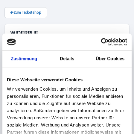
zum Ticketshop
WIDERRUF
Soweit tixlr im Namen eines Veranstalters Dienstleistungen
aus dem Bereich der Freizeitveranstaltungen anbietet,
Zustimmung
Details
Über Cookies
insbesondere Tickets für Veranstaltungen, liegt kein
Fernabsatzvertrag gemäß § 312g Abs. 2 Nr. 9 BGB vor. Ein
Widerrufsrecht ist für die Bestellungen solcher
Diese Webseite verwendet Cookies
Dienstleitungen ausgeschlossen.
Wir verwenden Cookies, um Inhalte und Anzeigen zu
personalisieren, Funktionen für soziale Medien anbieten
Erfolgt die vollständige Bezahlung der Bestellung nicht
zu können und die Zugriffe auf unsere Website zu
fristgerecht, behält sich tixlr einseitig vor, die von Ihnen
analysieren. Außerdem geben wir Informationen zu Ihrer
reservierten Tickets wieder in den Verkauf zugeben.
Verwendung unserer Website an unsere Partner für
Sofern tixlr einen fest vereinbarten Liefertermin nicht
soziale Medien, Werbung und Analysen weiter. Unsere
einhält, können Sie tixlr bzw. dem jeweiligen Veranstalter /
Partner führen diese Informationen möglicherweise mit