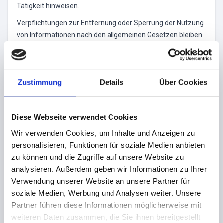
Tätigkeit hinweisen.
Verpflichtungen zur Entfernung oder Sperrung der Nutzung
von Informationen nach den allgemeinen Gesetzen bleiben
hiervon unberührt. Eine diesbezügliche Haftung ist jedoch
erst ab dem Zeitpunkt der Kenntnis einer konkreten
Rechtsverletzung möglich. Bei Bekanntwerden von
Zustimmung
Details
Über Cookies
entsprechenden Rechtsverletzungen werden wir diese
Inhalte umgehend entfernen.
HAFTUNG FÜR LINKS
Diese Webseite verwendet Cookies
Unser Angebot enthält Links zu externen Webseiten Dritter,
Wir verwenden Cookies, um Inhalte und Anzeigen zu
auf deren Inhalte wir keinen Einfluss haben. Deshalb können
personalisieren, Funktionen für soziale Medien anbieten
wir für diese fremden Inhalte auch keine Gewähr
zu können und die Zugriffe auf unsere Website zu
übernehmen. Für die Inhalte der verlinkten Seiten ist stets
analysieren. Außerdem geben wir Informationen zu Ihrer
der jeweilige Anbieter oder Betreiber der Seiten
Verwendung unserer Website an unsere Partner für
verantwortlich. Die verlinkten Seiten wurden zum Zeitpunkt
soziale Medien, Werbung und Analysen weiter. Unsere
der Verlinkung auf mögliche Rechtsverstöße überprüft.
Partner führen diese Informationen möglicherweise mit
Rechtswidrige Inhalte waren zum Zeitpunkt der Verlinkung
weiteren Daten zusammen, die Sie ihnen bereitgestellt