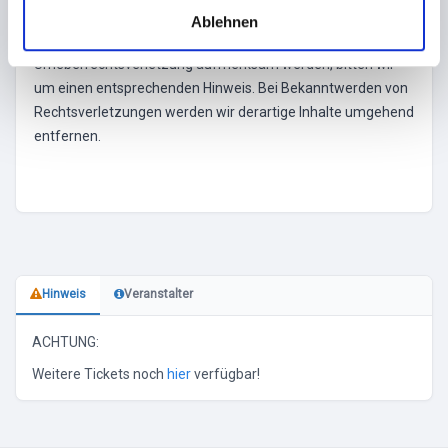
a
Insbesondere werden Inhalte Dritter als solche
Ablehnen
h
gekennzeichnet. Sollten Sie trotzdem auf eine
l
Urheberrechtsverletzung aufmerksam werden, bitten wir
um einen entsprechenden Hinweis. Bei Bekanntwerden von
Rechtsverletzungen werden wir derartige Inhalte umgehend
entfernen.
Hinweis
Veranstalter
ACHTUNG:
Weitere Tickets noch
hier
verfügbar!