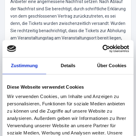
Anbieter eine angemessene Nachfrist setzen. Nach Ablauf
der Nachfrist sind Sie berechtigt, durch schriftliche Erklärung
von dem geschlossenen Vertrag zurückzutreten, es sei
denn, die Tickets wurden zwischenzeitlich versandt. Wurden
Sie rechtzeitig benachrichtigt, dass die Tickets zur Abholung
am Veranstaltungstag am Veranstaltungsort bereit liegen,
kann ein Rücktritt vom Kauf nicht gewährt werden.
Zustimmung
Details
Über Cookies
Hinweis
Veranstalter
Diese Webseite verwendet Cookies
Wir verwenden Cookies, um Inhalte und Anzeigen zu
ℹ HAMBURGS GRÖSSTE T
personalisieren, Funktionen für soziale Medien anbieten
zu können und die Zugriffe auf unsere Website zu
ANZ IN DEN MAI V
analysieren. Außerdem geben wir Informationen zu Ihrer
ERANSTALTUNG!
Verwendung unserer Website an unsere Partner für
soziale Medien, Werbung und Analysen weiter. Unsere