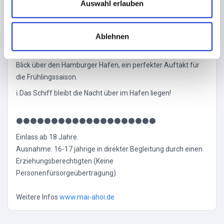
Das Museumsschiff Cap San Diego liegt mitten im Hafen,
s
Auswahl erlauben
etwa 500m von der U-Bahn Station Baumwall entfernt.
w
a
Gefeiert wir in der ehemaligen Ladeluke, die sich über drei
Ablehnen
h
Ebenen erstreckt und in der ehemaligen Schiffskathedrale.
l
Zusätzlich genießt ihr vom Freideck aus einen perfekten
Blick über den Hamburger Hafen, ein perfekter Auftakt für
die Frühlingssaison.
ℹ Das Schiff bleibt die Nacht über im Hafen liegen!
⚫⚫⚫⚫⚫⚫⚫⚫⚫⚫⚫⚫⚫⚫⚫⚫⚫⚫⚫⚫
Einlass ab 18 Jahre.
Ausnahme: 16-17 jährige in direkter Begleitung durch einen
Erziehungsberechtigten (Keine
Personenfürsorgeübertragung).
Weitere Infos
www.mai-ahoi.de