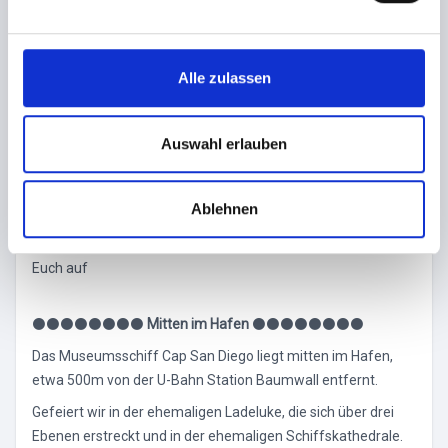
wundervollen Hamburger Hafen und die Elbphilharmonie.
n
g
⚫⚫⚫⚫⚫⚫⚫⚫
4 PARTY AREAS
⚫⚫⚫⚫⚫⚫⚫⚫
s
Alle zulassen
Auf insgesamt 4 Areas hat die Mai Ahoi! für jede Tanzmaus
a
etwas zu bieten:
u
⚫ Luke 3 | Partyclassics der 70's, 80's & 90's
s
Auswahl erlauben
⚫ Kathedrale | aktuelle Clubsounds | finest House & Electro
w
⚫ Luke 4 | Black, RnB, old school
a
Ablehnen
h
⚫ Freideck | Bester Blick auf den Hafen vom Schiffsbug | Je
l
nach Wetterlage bauen wir hier eine weitere Open Air Bar für
Euch auf
⚫⚫⚫⚫⚫⚫⚫⚫
Mitten im Hafen
⚫⚫⚫⚫⚫⚫⚫⚫
Das Museumsschiff Cap San Diego liegt mitten im Hafen,
etwa 500m von der U-Bahn Station Baumwall entfernt.
Gefeiert wir in der ehemaligen Ladeluke, die sich über drei
Ebenen erstreckt und in der ehemaligen Schiffskathedrale.