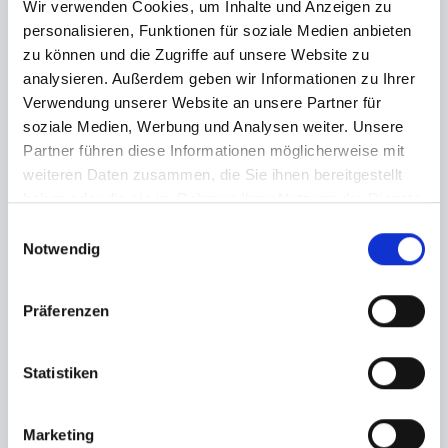
Wir verwenden Cookies, um Inhalte und Anzeigen zu
Sie mehr in unserer
Datenschutzerklärung
. Es gelten unsere
Allgemeine Geschäftsbedingungen
. Zuzüglich zu den angezeigten
personalisieren, Funktionen für soziale Medien anbieten
Ticketpreisen können VVK- und Versandgebühren hinzukommen. Alle
zu können und die Zugriffe auf unsere Website zu
Gebühren werden Ihnen während des Bestellvorgangs mitgeteilt. Im
Ticketpreis enthalten ist die gesetzliche Mehrwertsteuer.
analysieren. Außerdem geben wir Informationen zu Ihrer
Verwendung unserer Website an unsere Partner für
soziale Medien, Werbung und Analysen weiter. Unsere
Partner führen diese Informationen möglicherweise mit
weiteren Daten zusammen, die Sie ihnen bereitgestellt
Hinweis
Veranstalter
haben oder die sie im Rahmen Ihrer Nutzung der Dienste
gesammelt haben.
E
ℹ HAMBURGS GRÖSSTE T
Notwendig
i
n
ANZ IN DEN MAI V
w
Präferenzen
ERANSTALTUNG!
i
l
⚫⚫⚫⚫⚫⚫⚫⚫⚫⚫⚫⚫⚫⚫⚫⚫⚫⚫⚫⚫
l
Statistiken
Hamburg feiert Tanz in den Mai - und das nicht nur an Land,
i
sondern auch auf der Elbe. Auf dem Museumsschiff Cap
g
Marketing
San Diego erwartet euch der schönste Blick über unseren
u