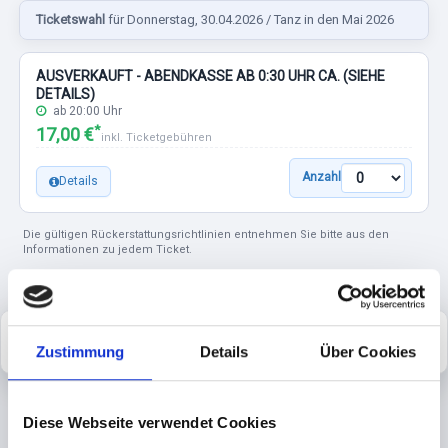
Ticketswahl
für Donnerstag, 30.04.2026 / Tanz in den Mai 2026
AUSVERKAUFT - ABENDKASSE AB 0:30 UHR CA. (SIEHE
DETAILS)
ab 20:00 Uhr
*
17,00 €
inkl. Ticketgebühren
Anzahl
Details
Die gültigen Rückerstattungsrichtlinien entnehmen Sie bitte aus den
Informationen zu jedem Ticket.
Bestellung abbrechen
Weiter
Zustimmung
Details
Über Cookies
Diese Webseite verwendet Cookies
tixlr vermittelt die Tickets im Auftrag des jeweiligen Veranstalters. Wir
legen größten Wert auf den Schutz Ihrer persönlichen Daten. Erfahren