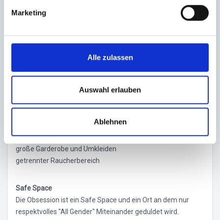
g
Marketing
u
Obsession Welcome Floor: Djanes DevilAndAngel, Finest
n
Disco & Club Sounds
g
s
Alle zulassen
a
Playrooms mit Paarbereich, erotischer Bar und Dungeon
u
Keeper Chillout Zones
s
Auswahl erlauben
Sweets & Chocolate, Welcome Shots, Café Area
w
kostenlose Fotobox
a
Performances, Walking Acts
Ablehnen
h
Latex Anziehhilfe & Polierstation
l
Extra Latex Play Zone " The Tower of Power"
große Garderobe und Umkleiden
getrennter Raucherbereich
Safe Space
Die Obsession ist ein Safe Space und ein Ort an dem nur
respektvolles "All Gender" Miteinander geduldet wird.