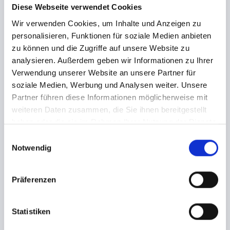
Euer Obsession Team
Diese Webseite verwendet Cookies
Wir verwenden Cookies, um Inhalte und Anzeigen zu
PROGRAMM
personalisieren, Funktionen für soziale Medien anbieten
The Tower of Power: Extra Latex Play mit Latexturm,
zu können und die Zugriffe auf unsere Website zu
Awarenessteam und Vakuummierungs-Play, hier könnt Ihr
analysieren. Außerdem geben wir Informationen zu Ihrer
euch ausprobieren
Verwendung unserer Website an unsere Partner für
Fetish Walking Acts
soziale Medien, Werbung und Analysen weiter. Unsere
More Birthday Surprises tba
Partner führen diese Informationen möglicherweise mit
weiteren Daten zusammen, die Sie ihnen bereitgestellt
DJs & 3 Floors
haben oder die sie im Rahmen Ihrer Nutzung der Dienste
Main Hall: Techno & Progressive House
gesammelt haben.
E
DJ Nico Casceur ( KitKat Club, 136 Grad ) DJ Martink (
Notwendig
i
Obsession Resident, Transport, EFX, Outside World, Spirit of
n
Goa )
w
DJ Waikiki ( Insomnia, Weißer Hase, KitKat Club, Moon Club )
Präferenzen
i
l
Dark Floor: Alternative, EBM, Wave, Gothic & Rock
l
Statistiken
DJ Frank Eichstädt ( Hörsturz, Schwarzer Tanztempel,
i
Hamburg Rocks, ….etc. )