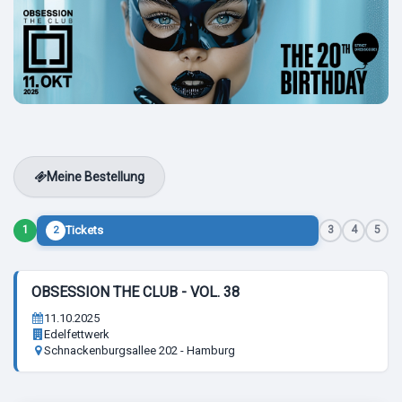
Meine Bestellung
Tickets
1
3
4
5
2
OBSESSION THE CLUB - VOL. 38
11.10.2025
Edelfettwerk
Schnackenburgsallee 202 - Hamburg