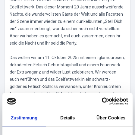
Edelfettwerk. Das dieser Moment 20 Jahre ausschweifende
Nächte, die wundervollsten Gäste der Welt und alle Facetten
der Szene immer wieder zu einem dunkelbunten „Stell Dich
ein“ zusammenbringt, war da sicher noch nicht vorstellbar.
Aber wir haben es gemacht, mit euch zusammen, denn Ihr
seid die Nacht und Ihr seid die Party.
Das wollen wir am 11. Oktober 2025 mit einem glamourösen,
dekadenten Fetisch Geburtstagsball und einem Feuerwerk
der Extravaganz und wilder Lust zelebrieren. Wir werden
euch verführen und das Edelfettwerk in ein schwarz-
goldenes Fetisch-Schloss verwandeln, unter Kronleuchtern
tanzen, von der dunklen Geburtstagstorte naschen und eure
Sinne beim Spiel im Dungeon oder den Latextürmen betören.
Es werden euch noch einige lustvolle Überraschungen
erwarten, die wir hier nach und nach bekannt geben werden
Zustimmung
Details
Über Cookies
und wir freuen uns auf eine einzigartige Nacht mit euch!