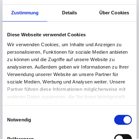
mitreißen, wir werden euch brennen lassen und euch
entzünden, wie kein anderes Mal zuvor.
Zustimmung
Details
Über Cookies
Das Feuer ist eröffnet! Obsession – The Club lodert für euch!
Diese Webseite verwendet Cookies
Unsere Flammen der Wollust werden euch gefangen
Wir verwenden Cookies, um Inhalte und Anzeigen zu
nehmen und euch betören, wie Feuerblumen. Lasst uns
personalisieren, Funktionen für soziale Medien anbieten
zusammen diese Nacht im Licht der Ekstase erstrahlen
zu können und die Zugriffe auf unsere Website zu
lassen.
analysieren. Außerdem geben wir Informationen zu Ihrer
Verwendung unserer Website an unsere Partner für
PROGRAMM
soziale Medien, Werbung und Analysen weiter. Unsere
Partner führen diese Informationen möglicherweise mit
The Tower of Power: Extra Latex Area mit Latexturm,
weiteren Daten zusammen, die Sie ihnen bereitgestellt
Awareness-Team und Vakuummierungs-Play, hier könnt Ihr
haben oder die sie im Rahmen Ihrer Nutzung der Dienste
euch ausprobieren
gesammelt haben.
E
Wax & Fire Performance by Salomè, Berlin
Notwendig
i
More to be announced
n
w
Präferenzen