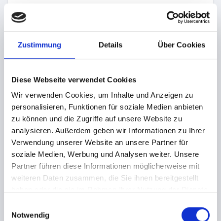
Browsertyp und Browserversion
verwendetes Betriebssystem
Referrer URL
Zustimmung
Details
Über Cookies
Hostname des zugreifenden Rechners
Uhrzeit der Serveranfrage
Diese Webseite verwendet Cookies
IP-Adresse
Wir verwenden Cookies, um Inhalte und Anzeigen zu
Eine Zusammenführung dieser Daten mit anderen
personalisieren, Funktionen für soziale Medien anbieten
Datenquellen wird nicht vorgenommen.
zu können und die Zugriffe auf unsere Website zu
Die Erfassung dieser Daten erfolgt auf Grundlage von Art. 6
analysieren. Außerdem geben wir Informationen zu Ihrer
Abs. 1 lit. f DSGVO. Der Websitebetreiber hat ein
Verwendung unserer Website an unsere Partner für
berechtigtes Interesse an der technisch fehlerfreien
soziale Medien, Werbung und Analysen weiter. Unsere
Darstellung und der Optimierung seiner Website – hierzu
Partner führen diese Informationen möglicherweise mit
müssen die Server-Log-Files erfasst werden.
weiteren Daten zusammen, die Sie ihnen bereitgestellt
haben oder die sie im Rahmen Ihrer Nutzung der Dienste
C) KONTAKTFORMULAR
gesammelt haben.
E
Wenn Sie uns per Kontaktformular Anfragen zukommen
Notwendig
i
lassen, werden Ihre Angaben aus dem Anfrageformular