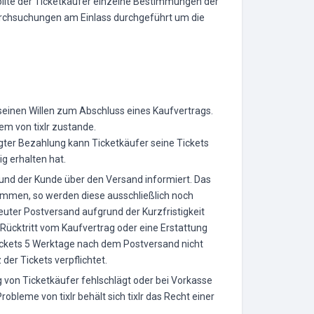
 sollte der Ticketkäufer einzelne Bestimmungen der
urchsuchungen am Einlass durchgeführt um die
 seinen Willen zum Abschluss eines Kaufvertrags.
m von tixlr zustande.
gter Bezahlung kann Ticketkäufer seine Tickets
ig erhalten hat.
und der Kunde über den Versand informiert. Das
kommen, so werden diese ausschließlich noch
rneuter Postversand aufgrund der Kurzfristigkeit
 Rücktritt vom Kaufvertrag oder eine Erstattung
Tickets 5 Werktage nach dem Postversand nicht
der Tickets verpflichtet.
ung von Ticketkäufer fehlschlägt oder bei Vorkasse
bleme von tixlr behält sich tixlr das Recht einer