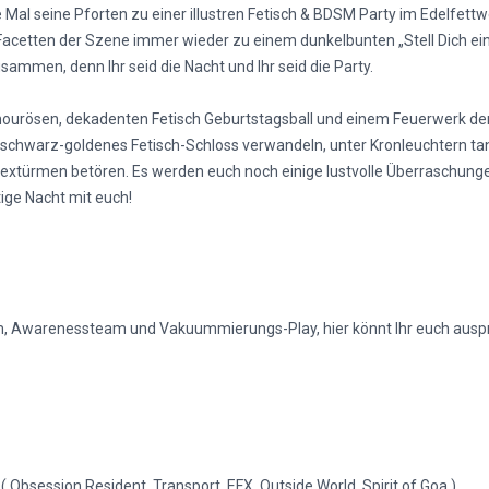
 Mal seine Pforten zu einer illustren Fetisch & BDSM Party im Edelfe
 Facetten der Szene immer wieder zu einem dunkelbunten „Stell Dich ei
sammen, denn Ihr seid die Nacht und Ihr seid die Party.
ourösen, dekadenten Fetisch Geburtstagsball und einem Feuerwerk der 
 schwarz-goldenes Fetisch-Schloss verwandeln, unter Kronleuchtern ta
extürmen betören. Es werden euch noch einige lustvolle Überraschunge
ige Nacht mit euch!
rm, Awarenessteam und Vakuummierungs-Play, hier könnt Ihr euch ausp
 ( Obsession Resident, Transport, EFX, Outside World, Spirit of Goa )