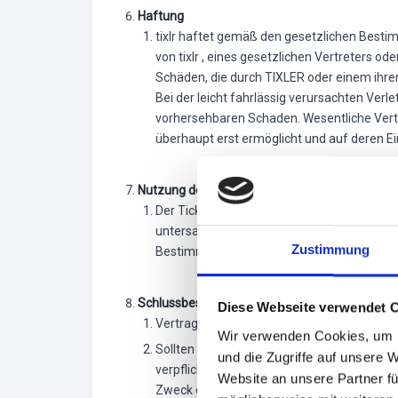
Haftung
tixlr haftet gemäß den gesetzlichen Bestim
von tixlr , eines gesetzlichen Vertreters ode
Schäden, die durch TIXLER oder einem ihrer
Bei der leicht fahrlässig verursachten Verl
vorhersehbaren Schaden. Wesentliche Vertr
überhaupt erst ermöglicht und auf deren Ein
Nutzung des Ticketshops
Der Ticketshop und die damit verbundene In
untersagt. Der Ticketshop tixlr und die d
Zustimmung
Bestimmungen. Sowohl der Inhalt als auch d
Schlussbestimmungen
Diese Webseite verwendet 
Vertragssprache ist Deutsch.
Wir verwenden Cookies, um I
Sollten einzelne Regelungen dieser AGB un
und die Zugriffe auf unsere 
verpflichten sich, eine unwirksame Regelun
Website an unsere Partner fü
Zweck der unwirksamen Regelung möglichst