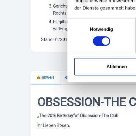
möglicherweise mit weiteren
Gerichtsstand für alle Streitigkeiten aus 
der Dienste gesammelt habe
Rechts oder ein öffentlich–rechtliches Son
E
Es gilt das Recht der Bundesrepublik Deut
widersprochen.
Notwendig
i
n
Stand 01/2018
w
i
l
l
Ablehnen
i
Hinweis
Veranstalter
g
u
n
OBSESSION-THE C
g
s
„The 20th Birthday“of Obsession-The Club
a
u
Ihr Lieben Bösen,
s