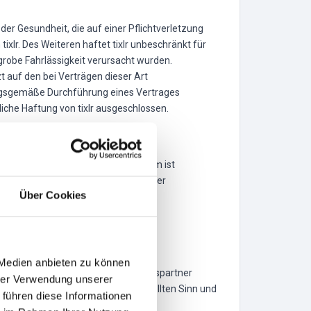
er Gesundheit, die auf einer Pflichtverletzung
 tixlr. Des Weiteren haftet tixlr unbeschränkt für
grobe Fahrlässigkeit verursacht wurden.
t auf den bei Verträgen dieser Art
nungsgemäße Durchführung eines Vertrages
liche Haftung von tixlr ausgeschlossen.
es Ticketshops in einer anderen Form ist
sgesetz und ggf. anderer gesetzlicher
Über Cookies
 Medien anbieten zu können
gelungen nicht berührt. Die Vertragspartner
hrer Verwendung unserer
lungsgehalt dem wirtschaftlich gewollten Sinn und
 führen diese Informationen