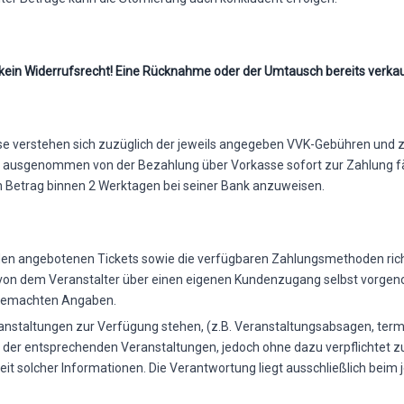
ht kein Widerrufsrecht! Eine Rücknahme oder der Umtausch bereits verkau
e verstehen sich zuzüglich der jeweils angegeben VVK-Gebühren und zz
t ausgenommen von der Bezahlung über Vorkasse sofort zur Zahlung fä
en Betrag binnen 2 Werktagen bei seiner Bank anzuweisen.
en angebotenen Tickets sowie die verfügbaren Zahlungsmethoden richt
 von dem Veranstalter über einen eigenen Kundenzugang selbst vorgenom
t gemachten Angaben.
nstaltungen zur Verfügung stehen, (z.B. Veranstaltungsabsagen, term
 der entsprechenden Veranstaltungen, jedoch ohne dazu verpflichtet zu se
eit solcher Informationen. Die Verantwortung liegt ausschließlich beim j