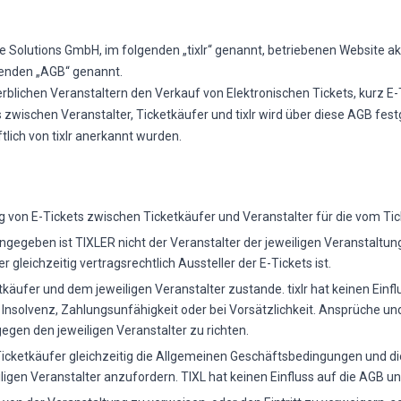
ife Solutions GmbH, im folgenden „tixlr“ genannt, betriebenen Website 
genden „AGB“ genannt.
rblichen Veranstaltern den Verkauf von Elektronischen Tickets, kurz E-T
 zwischen Veranstalter, Ticketkäufer und tixlr wird über diese AGB fes
ftlich von tixlr anerkannt wurden.
ng von E-Tickets zwischen Ticketkäufer und Veranstalter für die vom T
angegeben ist TIXLER nicht der Veranstalter der jeweiligen Veranstaltu
gleichzeitig vertragsrechtlich Aussteller der E-Tickets ist.
äufer und dem jeweiligen Veranstalter zustande. tixlr hat keinen Einfl
 Insolvenz, Zahlungsunfähigkeit oder bei Vorsätzlichkeit. Ansprüche un
egen den jeweiligen Veranstalter zu richten.
Ticketkäufer gleichzeitig die Allgemeinen Geschäftsbedingungen und di
ligen Veranstalter anzufordern. TIXL hat keinen Einfluss auf die AGB un