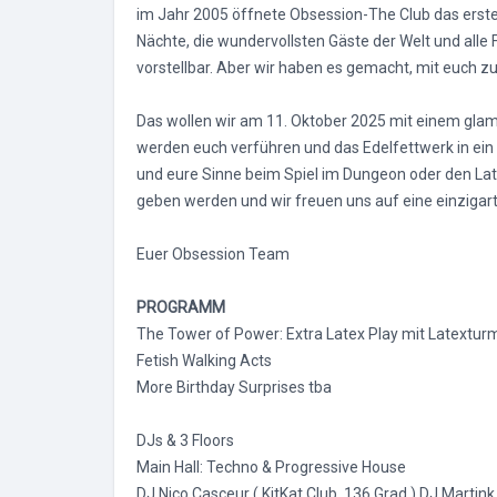
w
im Jahr 2005 öffnete Obsession-The Club das erste
a
Nächte, die wundervollsten Gäste der Welt und alle
h
vorstellbar. Aber wir haben es gemacht, mit euch zu
l
Das wollen wir am 11. Oktober 2025 mit einem glam
werden euch verführen und das Edelfettwerk in ein
und eure Sinne beim Spiel im Dungeon oder den Lat
geben werden und wir freuen uns auf eine einzigart
Euer Obsession Team
PROGRAMM
The Tower of Power: Extra Latex Play mit Latextu
Fetish Walking Acts
More Birthday Surprises tba
DJs & 3 Floors
Main Hall: Techno & Progressive House
DJ Nico Casceur ( KitKat Club, 136 Grad ) DJ Martink