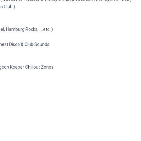
n Club )
l, Hamburg Rocks, ….etc. )
nest Disco & Club Sounds
geon Keeper Chillout Zones