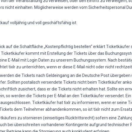
ie von der Veranstaltung zu verweisen, oder den Eintritt zu verweigern,
rs nicht einhalten. Möglicherweise werden vom Sicherheitspersonal D
kauf volljährig und voll geschäftsfähig ist.
k auf die Schaltfläche „Kostenpflichtig bestellen“ erklärt Ticketkäufer
 Ticketkäufer kommt mit Erstellung der Tickets über das Buchungssyste
g eine E-Mail mit Login Daten zu unserem Buchungssystem. Nach bestäti
htet tixlr zu unterrichten, wenn er diese E-Mail nicht oder nicht rechtzeit
d werden die Tickets nach Geldeingang an die Deutsche Post übergeben 
ufer. Sollten postalisch versendete Tickets nicht beim Ticketkäufer an
hriftlich zusichert, dass er die Tickets nicht erhalten hat. Sollte ein e
n, so werden die Tickets per E-Mail an den Ticketkäufer versendet. Ein
ausgeschlossen. Ticketkäufer hat tixlr zu informieren, wenn er seine 
e Tickets dem Teilnehmer abhandenkommen, so ist tixlr nicht zum Ersatz 
cketkäufers zu stornieren (einseitiges Rücktrittsrecht) sofern eine Zahl
Auch bei überschreiten vorhandener Kontingente aufgrund technischer Pro
lter Beträge kann die Stornierung auch konkludent erfolgen.