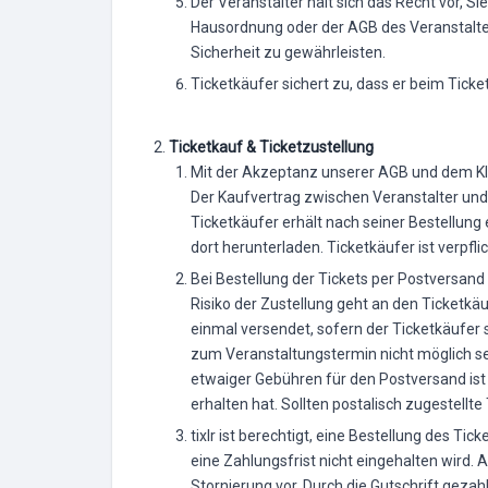
Der Veranstalter hält sich das Recht vor, S
Hausordnung oder der AGB des Veranstalte
Sicherheit zu gewährleisten.
Ticketkäufer sichert zu, dass er beim Ticket
Ticketkauf & Ticketzustellung
Mit der Akzeptanz unserer AGB und dem Klic
Der Kaufvertrag zwischen Veranstalter und
Ticketkäufer erhält nach seiner Bestellun
dort herunterladen. Ticketkäufer ist verpflic
Bei Bestellung der Tickets per Postversan
Risiko der Zustellung geht an den Ticketkä
einmal versendet, sofern der Ticketkäufer sc
zum Veranstaltungstermin nicht möglich sei
etwaiger Gebühren für den Postversand ist 
erhalten hat. Sollten postalisch zugestellt
tixlr ist berechtigt, eine Bestellung des Ti
eine Zahlungsfrist nicht eingehalten wird. 
Stornierung vor. Durch die Gutschrift gezah