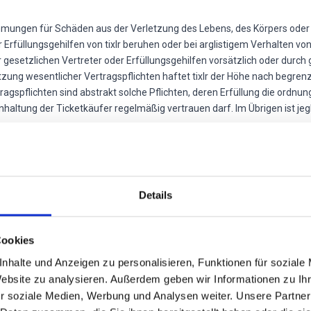
mungen für Schäden aus der Verletzung des Lebens, des Körpers oder d
r Erfüllungsgehilfen von tixlr beruhen oder bei arglistigem Verhalten von
 gesetzlichen Vertreter oder Erfüllungsgehilfen vorsätzlich oder durch 
etzung wesentlicher Vertragspflichten haftet tixlr der Höhe nach begrenz
agspflichten sind abstrakt solche Pflichten, deren Erfüllung die ord
haltung der Ticketkäufer regelmäßig vertrauen darf. Im Übrigen ist jeg
ternetseite sind zum Kauf von Eintrittskarten bestimmt. Die Nutzung d
amit verbundene Internetseite genießen Schutz gemäß dem Urheberrecht
Details
ie Software sind Eigentum von tixlr.
Cookies
nhalte und Anzeigen zu personalisieren, Funktionen für soziale
wirksam sein oder werden, wird dadurch die Wirksamkeit der übrigen Re
Website zu analysieren. Außerdem geben wir Informationen zu I
g durch eine solche wirksame Regelung zu ersetzen, die in ihrem Rege
r soziale Medien, Werbung und Analysen weiter. Unsere Partner
 nahe kommt. Das gilt im gleichen Maße bei Regelungslücken.