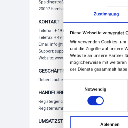
Spaldingstraße 210 (7. OG)
20097 Hamburg
Zustimmung
KONTAKT
Telefon: + 49 (0)40 609 421 62 (nur für Veranstalt
Diese Webseite verwendet 
Telefax: + 49 (0)40 609 421 62 9
Wir verwenden Cookies, um I
Email: info@tixlr.de (Produktanfrage)
und die Zugriffe auf unsere 
Support: support@tixlr.de (Supportanfrage)
Website an unsere Partner fü
Website: www.tixlr.de
möglicherweise mit weiteren
der Dienste gesammelt habe
GESCHÄFTSFÜHRER
Robert Laube
E
Notwendig
i
HANDELSREGISTER
n
Registergericht: Hamburg
w
Registernummer: HRB 132191
i
l
UMSATZSTEUER-ID
l
Ablehnen