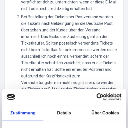
verpflichtet tixlr zu unterrichten, wenn er diese E-Mail
nicht oder nicht rechtzeitig erhalten hat.
Bei Bestellung der Tickets per Postversand werden
die Tickets nach Geldeingang an die Deutsche Post
übergeben und der Kunde über den Versand
informiert. Das Risiko der Zustellung geht an den
Ticketkäufer. Sollten postalisch versendete Tickets
nicht beim Ticketkäufer ankommen, so werden diese
ausschließlich noch einmal versendet, sofern der
Ticketkäufer schriftlich zusichert, dass er die Tickets
nicht erhalten hat. Sollte ein erneuter Postversand
aufgrund der Kurzfristigkeit zum
Veranstaltungstermin nicht möglich sein, so werden
die Tickets per E-Mail an den Ticketkäufer versendet.
Ein Rücktritt vom Kaufvertrag oder eine Erstattung
etwaiger Gebühren für den Postversand ist
ausgeschlossen. Ticketkäufer hat tixlr zu informieren,
Zustimmung
Details
Über Cookies
wenn er seine Tickets 5 Werktage nach dem
Postversand nicht erhalten hat. Sollten postalisch