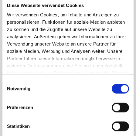
zugestellte Tickets dem Teilnehmer
Diese Webseite verwendet Cookies
abhandenkommen, so ist tixlr nicht zum Ersatz der
Tickets verpflichtet.
Wir verwenden Cookies, um Inhalte und Anzeigen zu
personalisieren, Funktionen für soziale Medien anbieten
tixlr ist berechtigt, eine Bestellung des Ticketkäufers
zu können und die Zugriffe auf unsere Website zu
zu stornieren (einseitiges Rücktrittsrecht) sofern eine
analysieren. Außerdem geben wir Informationen zu Ihrer
Zahlung von Ticketkäufer fehlschlägt oder bei
Verwendung unserer Website an unsere Partner für
Vorkasse eine Zahlungsfrist nicht eingehalten wird.
soziale Medien, Werbung und Analysen weiter. Unsere
Auch bei überschreiten vorhandener Kontingente
aufgrund technischer Probleme von tixlr behält sich
Partner führen diese Informationen möglicherweise mit
tixlr das Recht einer Stornierung vor. Durch die
weiteren Daten zusammen, die Sie ihnen bereitgestellt
Gutschrift gezahlter Beträge kann die Stornierung
haben oder die sie im Rahmen Ihrer Nutzung der Dienste
auch konkludent erfolgen.
gesammelt haben.
E
Notwendig
i
Widerrufsrecht
n
Für die vermittelten Eintrittskarten besteht kein
w
Präferenzen
Widerrufsrecht! Eine Rücknahme oder der Umtausch
i
bereits verkaufter Tickets ist ausgeschlossen.
l
l
Statistiken
i
Preise und Zahlungen