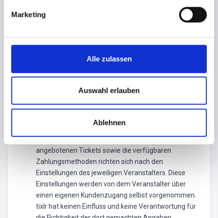
g
Die im Ticketshop angegebenen Ticketpreise
Marketing
u
verstehen sich zuzüglich der jeweils angegeben VVK-
n
Gebühren und zzgl. Je nach Zahlweise
g
unterschiedlicher Transaktionsgebühren. Der
s
Gesamtpreis ist ausgenommen von der Bezahlung
Alle zulassen
a
über Vorkasse sofort zur Zahlung fällig. Bei Zahlung
über den Zahlungsweg Vorkasse, verpflichtet sich
u
Ticketkäufer den Betrag binnen 2 Werktagen bei
s
Auswahl erlauben
seiner Bank anzuweisen.
w
a
Ablehnen
h
Informationen zum Event
l
Die Ankündigungen und Informationen zu den
angebotenen Tickets sowie die verfügbaren
Zahlungsmethoden richten sich nach den
Einstellungen des jeweiligen Veranstalters. Diese
Einstellungen werden von dem Veranstalter über
einen eigenen Kundenzugang selbst vorgenommen.
tixlr hat keinen Einfluss und keine Verantwortung für
die Richtigkeit der dort gemachten Angaben.