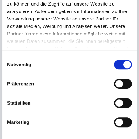
zu können und die Zugriffe auf unsere Website zu
Robert Laube
analysieren. Außerdem geben wir Informationen zu Ihrer
HANDELSREGISTER
Verwendung unserer Website an unsere Partner für
soziale Medien, Werbung und Analysen weiter. Unsere
Registergericht: Hamburg
Partner führen diese Informationen möglicherweise mit
Registernummer: HRB 132191
weiteren Daten zusammen, die Sie ihnen bereitgestellt
haben oder die sie im Rahmen Ihrer Nutzung der Dienste
UMSATZSTEUER-ID
gesammelt haben.
E
Umsatzsteuer-Identifikationsnummer gemäß § 27 a
Notwendig
i
Umsatzsteuergesetz:
n
DE7252904659
w
Präferenzen
TECHNISCHE UMSETZUNG
i
l
Dorian Rautenberg
l
Statistiken
i
BILDER
g
Header Bild von © deagreez (Adobe Stock 287357045)
Marketing
u
n