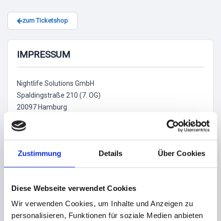
zum Ticketshop
IMPRESSUM
Nightlife Solutions GmbH
Spaldingstraße 210 (7. OG)
20097 Hamburg
KONTAKT
Telefon: + 49 (0)40 609 421 62 (nur für Veranstalter)
Zustimmung
Details
Über Cookies
Telefax: + 49 (0)40 609 421 62 9
Email: info@tixlr.de (Produktanfrage)
Support: support@tixlr.de (Supportanfrage)
Diese Webseite verwendet Cookies
Website: www.tixlr.de
Wir verwenden Cookies, um Inhalte und Anzeigen zu
GESCHÄFTSFÜHRER
personalisieren, Funktionen für soziale Medien anbieten