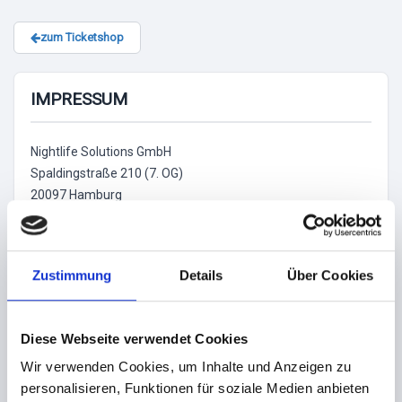
zum Ticketshop
IMPRESSUM
Nightlife Solutions GmbH
Spaldingstraße 210 (7. OG)
20097 Hamburg
KONTAKT
Telefon: + 49 (0)40 609 421 62 (nur für Veranstalter)
Zustimmung
Details
Über Cookies
Telefax: + 49 (0)40 609 421 62 9
Email: info@tixlr.de (Produktanfrage)
Support: support@tixlr.de (Supportanfrage)
Diese Webseite verwendet Cookies
Website: www.tixlr.de
Wir verwenden Cookies, um Inhalte und Anzeigen zu
GESCHÄFTSFÜHRER
personalisieren, Funktionen für soziale Medien anbieten