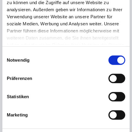
zu können und die Zugriffe auf unsere Website zu
Robert Laube
analysieren. Außerdem geben wir Informationen zu Ihrer
Verwendung unserer Website an unsere Partner für
HANDELSREGISTER
soziale Medien, Werbung und Analysen weiter. Unsere
Registergericht: Hamburg
Partner führen diese Informationen möglicherweise mit
Registernummer: HRB 132191
weiteren Daten zusammen, die Sie ihnen bereitgestellt
haben oder die sie im Rahmen Ihrer Nutzung der Dienste
UMSATZSTEUER-ID
gesammelt haben.
E
Umsatzsteuer-Identifikationsnummer gemäß § 27 a
Notwendig
i
Umsatzsteuergesetz:
n
DE7252904659
w
Präferenzen
i
TECHNISCHE UMSETZUNG
l
Dorian Rautenberg
l
Statistiken
i
BILDER
g
Header Bild von © deagreez (Adobe Stock 287357045)
Marketing
u
n
g