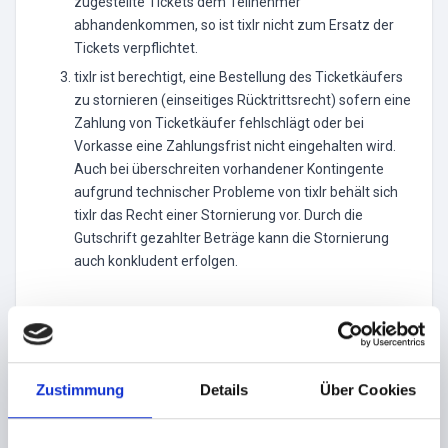
zugestellte Tickets dem Teilnehmer
abhandenkommen, so ist tixlr nicht zum Ersatz der
Tickets verpflichtet.
tixlr ist berechtigt, eine Bestellung des Ticketkäufers
zu stornieren (einseitiges Rücktrittsrecht) sofern eine
Zahlung von Ticketkäufer fehlschlägt oder bei
Vorkasse eine Zahlungsfrist nicht eingehalten wird.
Auch bei überschreiten vorhandener Kontingente
aufgrund technischer Probleme von tixlr behält sich
tixlr das Recht einer Stornierung vor. Durch die
Gutschrift gezahlter Beträge kann die Stornierung
auch konkludent erfolgen.
Widerrufsrecht
Für die vermittelten Eintrittskarten besteht kein
Widerrufsrecht! Eine Rücknahme oder der Umtausch
bereits verkaufter Tickets ist ausgeschlossen.
Zustimmung
Details
Über Cookies
Preise und Zahlungen