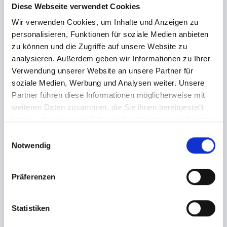
Diese Webseite verwendet Cookies
Die im Ticketshop angegebenen Ticketpreise
Wir verwenden Cookies, um Inhalte und Anzeigen zu
verstehen sich zuzüglich der jeweils angegeben VVK-
Gebühren und zzgl. Je nach Zahlweise
personalisieren, Funktionen für soziale Medien anbieten
unterschiedlicher Transaktionsgebühren. Der
zu können und die Zugriffe auf unsere Website zu
Gesamtpreis ist ausgenommen von der Bezahlung
analysieren. Außerdem geben wir Informationen zu Ihrer
über Vorkasse sofort zur Zahlung fällig. Bei Zahlung
Verwendung unserer Website an unsere Partner für
über den Zahlungsweg Vorkasse, verpflichtet sich
soziale Medien, Werbung und Analysen weiter. Unsere
Ticketkäufer den Betrag binnen 2 Werktagen bei
Partner führen diese Informationen möglicherweise mit
seiner Bank anzuweisen.
weiteren Daten zusammen, die Sie ihnen bereitgestellt
haben oder die sie im Rahmen Ihrer Nutzung der Dienste
gesammelt haben.
Informationen zum Event
E
Die Ankündigungen und Informationen zu den
Notwendig
i
angebotenen Tickets sowie die verfügbaren
n
Zahlungsmethoden richten sich nach den
w
Präferenzen
Einstellungen des jeweiligen Veranstalters. Diese
i
Einstellungen werden von dem Veranstalter über
l
einen eigenen Kundenzugang selbst vorgenommen.
l
Statistiken
tixlr hat keinen Einfluss und keine Verantwortung für
i
die Richtigkeit der dort gemachten Angaben.