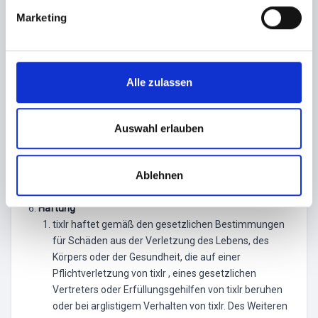
g
Marketing
Sofern abweichende Informationen zu
u
Veranstaltungen zur Verfügung stehen, (z.B.
n
Veranstaltungsabsagen, terminliche Änderungen,
g
Änderungen im Live Programm) informiert tixlr die
s
Alle zulassen
Ticketkäufer der entsprechenden Veranstaltungen,
a
jedoch ohne dazu verpflichtet zu sein. tixlr gibt in
u
diesem Falle allerdings keine Gewähr für die
s
Auswahl erlauben
Korrektheit und Vollständigkeit solcher Informationen.
w
Die Verantwortung liegt ausschließlich beim
a
jeweiligen Veranstalter.
Ablehnen
h
l
Haftung
tixlr haftet gemäß den gesetzlichen Bestimmungen
für Schäden aus der Verletzung des Lebens, des
Körpers oder der Gesundheit, die auf einer
Pflichtverletzung von tixlr , eines gesetzlichen
Vertreters oder Erfüllungsgehilfen von tixlr beruhen
oder bei arglistigem Verhalten von tixlr. Des Weiteren