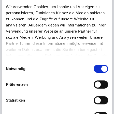
über Vorkasse sofort zur Zahlung fällig. Bei Zahlung
Wir verwenden Cookies, um Inhalte und Anzeigen zu
über den Zahlungsweg Vorkasse, verpflichtet sich
personalisieren, Funktionen für soziale Medien anbieten
Ticketkäufer den Betrag binnen 2 Werktagen bei
zu können und die Zugriffe auf unsere Website zu
seiner Bank anzuweisen.
analysieren. Außerdem geben wir Informationen zu Ihrer
Verwendung unserer Website an unsere Partner für
soziale Medien, Werbung und Analysen weiter. Unsere
Informationen zum Event
Die Ankündigungen und Informationen zu den
Partner führen diese Informationen möglicherweise mit
angebotenen Tickets sowie die verfügbaren
weiteren Daten zusammen, die Sie ihnen bereitgestellt
Zahlungsmethoden richten sich nach den
haben oder die sie im Rahmen Ihrer Nutzung der Dienste
Einstellungen des jeweiligen Veranstalters. Diese
gesammelt haben.
E
Einstellungen werden von dem Veranstalter über
Notwendig
i
einen eigenen Kundenzugang selbst vorgenommen.
n
tixlr hat keinen Einfluss und keine Verantwortung für
w
Präferenzen
die Richtigkeit der dort gemachten Angaben.
i
Sofern abweichende Informationen zu
l
Veranstaltungen zur Verfügung stehen, (z.B.
l
Statistiken
Veranstaltungsabsagen, terminliche Änderungen,
i
Änderungen im Live Programm) informiert tixlr die
g