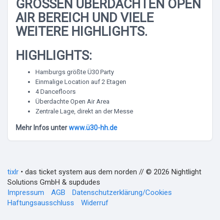
GROSSEN ÜBERDACHTEN OPEN A
IR BEREICH UND VIELE W
EITERE HIGHLIGHTS.
HIGHLIGHTS:
Hamburgs größte Ü30 Party
Einmalige Location auf 2 Etagen
4 Dancefloors
Überdachte Open Air Area
Zentrale Lage, direkt an der Messe
Mehr Infos unter
www.ü30-hh.de
tixlr
• das ticket system aus dem norden // © 2026 Nightlight
Solutions GmbH & supdudes
Impressum
AGB
Datenschutzerklärung/Cookies
Haftungsausschluss
Widerruf