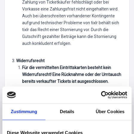
Zahlung von Ticketkäufer fehlschlägt oder bei
Vorkasse eine Zahlungsfrist nicht eingehalten wird.
Auch bei überschreiten vorhandener Kontingente
aufgrund technischer Probleme von tixlr behält sich
tixlr das Recht einer Stornierung vor. Durch die
Gutschrift gezahlter Beträge kann die Stornierung
auch konkludent erfolgen.
Widerrufsrecht
Für die vermittelten Eintrittskarten besteht kein
Widerrufsrecht! Eine Rücknahme oder der Umtausch
bereits verkaufter Tickets ist ausgeschlossen.
Preise und Zahlungen
Die im Ticketshop angegebenen Ticketpreise
Zustimmung
Details
Über Cookies
verstehen sich zuzüglich der jeweils angegeben VVK-
Gebühren und zzgl. Je nach Zahlweise
unterschiedlicher Transaktionsgebühren. Der
Diese Webseite verwendet Cookies
Gesamtpreis ist ausgenommen von der Bezahlung