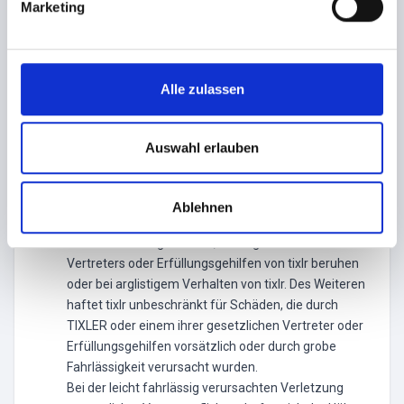
Ticketkäufer der entsprechenden Veranstaltungen,
Marketing
u
jedoch ohne dazu verpflichtet zu sein. tixlr gibt in
n
diesem Falle allerdings keine Gewähr für die
g
Korrektheit und Vollständigkeit solcher Informationen.
s
Die Verantwortung liegt ausschließlich beim
Alle zulassen
a
jeweiligen Veranstalter.
u
s
Auswahl erlauben
Haftung
w
tixlr haftet gemäß den gesetzlichen Bestimmungen
a
für Schäden aus der Verletzung des Lebens, des
Ablehnen
h
Körpers oder der Gesundheit, die auf einer
l
Pflichtverletzung von tixlr , eines gesetzlichen
Vertreters oder Erfüllungsgehilfen von tixlr beruhen
oder bei arglistigem Verhalten von tixlr. Des Weiteren
haftet tixlr unbeschränkt für Schäden, die durch
TIXLER oder einem ihrer gesetzlichen Vertreter oder
Erfüllungsgehilfen vorsätzlich oder durch grobe
Fahrlässigkeit verursacht wurden.
Bei der leicht fahrlässig verursachten Verletzung