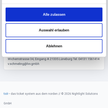
n
BILDER
g
s
Header Bild von © deagreez (Adobe Stock 287357045)
Alle zulassen
a
u
s
Auswahl erlauben
w
a
Veranstalter
Ablehnen
h
l
Leuphana Veranstaltungs- und Vermarktungsgesellschaft mbH
Wichernstrasse 34, Eingang A 21335 Lüneburg Tel. 04131 1561414
v.schmeling@lvv.gmbh
tixlr
• das ticket system aus dem norden // © 2026 Nightlight Solutions
GmbH