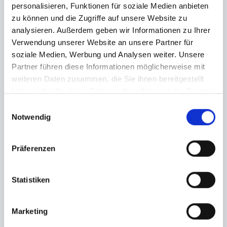
Email: info@tixlr.de (Produktanfrage)
personalisieren, Funktionen für soziale Medien anbieten
Support: support@tixlr.de (Supportanfrage)
zu können und die Zugriffe auf unsere Website zu
Website: www.tixlr.de
analysieren. Außerdem geben wir Informationen zu Ihrer
Verwendung unserer Website an unsere Partner für
GESCHÄFTSFÜHRER
soziale Medien, Werbung und Analysen weiter. Unsere
Robert Laube
Partner führen diese Informationen möglicherweise mit
weiteren Daten zusammen, die Sie ihnen bereitgestellt
HANDELSREGISTER
haben oder die sie im Rahmen Ihrer Nutzung der Dienste
gesammelt haben.
Registergericht: Hamburg
E
Registernummer: HRB 132191
Notwendig
i
n
UMSATZSTEUER-ID
w
Präferenzen
Umsatzsteuer-Identifikationsnummer gemäß § 27 a
i
Umsatzsteuergesetz:
l
DE7252904659
l
Statistiken
i
TECHNISCHE UMSETZUNG
g
Marketing
u
Dorian Rautenberg