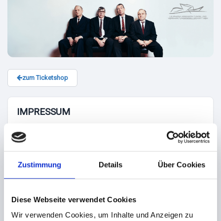
zum Ticketshop
IMPRESSUM
Nightlife Solutions GmbH
Spaldingstraße 210 (7. OG)
20097 Hamburg
Zustimmung
Details
Über Cookies
KONTAKT
Diese Webseite verwendet Cookies
Telefon: + 49 (0)40 609 421 62 (nur für Veranstalter)
Telefax: + 49 (0)40 609 421 62 9
Wir verwenden Cookies, um Inhalte und Anzeigen zu