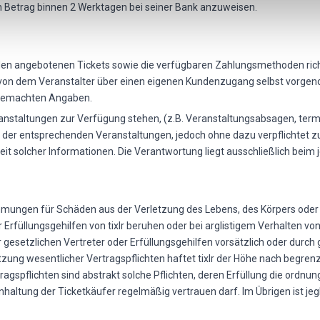
en Betrag binnen 2 Werktagen bei seiner Bank anzuweisen.
en angebotenen Tickets sowie die verfügbaren Zahlungsmethoden richt
 von dem Veranstalter über einen eigenen Kundenzugang selbst vorgenom
t gemachten Angaben.
nstaltungen zur Verfügung stehen, (z.B. Veranstaltungsabsagen, term
 der entsprechenden Veranstaltungen, jedoch ohne dazu verpflichtet zu se
eit solcher Informationen. Die Verantwortung liegt ausschließlich beim j
mungen für Schäden aus der Verletzung des Lebens, des Körpers oder d
r Erfüllungsgehilfen von tixlr beruhen oder bei arglistigem Verhalten von
 gesetzlichen Vertreter oder Erfüllungsgehilfen vorsätzlich oder durch 
etzung wesentlicher Vertragspflichten haftet tixlr der Höhe nach begrenz
agspflichten sind abstrakt solche Pflichten, deren Erfüllung die ord
haltung der Ticketkäufer regelmäßig vertrauen darf. Im Übrigen ist jeg