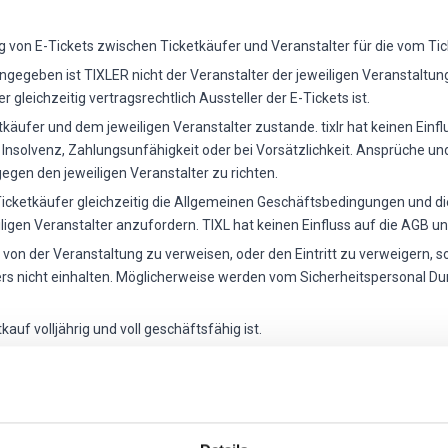
ng von E-Tickets zwischen Ticketkäufer und Veranstalter für die vom T
angegeben ist TIXLER nicht der Veranstalter der jeweiligen Veranstaltu
gleichzeitig vertragsrechtlich Aussteller der E-Tickets ist.
äufer und dem jeweiligen Veranstalter zustande. tixlr hat keinen Einfl
 Insolvenz, Zahlungsunfähigkeit oder bei Vorsätzlichkeit. Ansprüche un
egen den jeweiligen Veranstalter zu richten.
Ticketkäufer gleichzeitig die Allgemeinen Geschäftsbedingungen und di
ligen Veranstalter anzufordern. TIXL hat keinen Einfluss auf die AGB un
ie von der Veranstaltung zu verweisen, oder den Eintritt zu verweigern,
rs nicht einhalten. Möglicherweise werden vom Sicherheitspersonal D
kauf volljährig und voll geschäftsfähig ist.
k auf die Schaltfläche „Kostenpflichtig bestellen“ erklärt Ticketkäufer
 Ticketkäufer kommt mit Erstellung der Tickets über das Buchungssyste