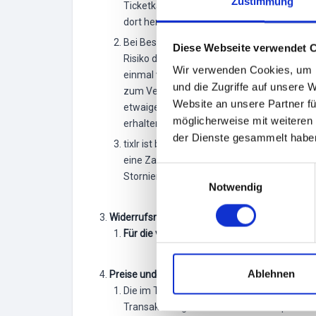
Zustimmung
Ticketkäufer erhält nach seiner Bestellun
dort herunterladen. Ticketkäufer ist verpflic
Bei Bestellung der Tickets per Postversan
Diese Webseite verwendet 
Risiko der Zustellung geht an den Ticketkä
Wir verwenden Cookies, um I
einmal versendet, sofern der Ticketkäufer sc
und die Zugriffe auf unsere 
zum Veranstaltungstermin nicht möglich sei
Website an unsere Partner fü
etwaiger Gebühren für den Postversand ist 
möglicherweise mit weiteren
erhalten hat. Sollten postalisch zugestellt
der Dienste gesammelt habe
tixlr ist berechtigt, eine Bestellung des Ti
eine Zahlungsfrist nicht eingehalten wird. 
E
Stornierung vor. Durch die Gutschrift gezah
Notwendig
i
n
Widerrufsrecht
w
Für die vermittelten Eintrittskarten beste
i
l
l
Ablehnen
Preise und Zahlungen
i
Die im Ticketshop angegebenen Ticketpreis
g
Transaktionsgebühren. Der Gesamtpreis is