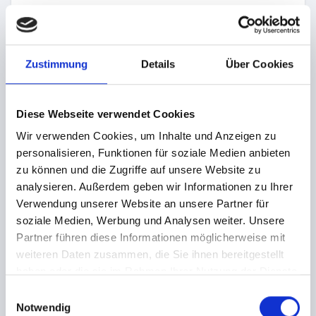
Browsertyp und Browserversion
verwendetes Betriebssystem
Referrer URL
Zustimmung
Details
Über Cookies
Hostname des zugreifenden Rechners
Uhrzeit der Serveranfrage
Diese Webseite verwendet Cookies
IP-Adresse
Wir verwenden Cookies, um Inhalte und Anzeigen zu
Eine Zusammenführung dieser Daten mit anderen
personalisieren, Funktionen für soziale Medien anbieten
Datenquellen wird nicht vorgenommen.
zu können und die Zugriffe auf unsere Website zu
Die Erfassung dieser Daten erfolgt auf Grundlage von Art. 6
analysieren. Außerdem geben wir Informationen zu Ihrer
Abs. 1 lit. f DSGVO. Der Websitebetreiber hat ein
Verwendung unserer Website an unsere Partner für
berechtigtes Interesse an der technisch fehlerfreien
soziale Medien, Werbung und Analysen weiter. Unsere
Darstellung und der Optimierung seiner Website – hierzu
Partner führen diese Informationen möglicherweise mit
müssen die Server-Log-Files erfasst werden.
weiteren Daten zusammen, die Sie ihnen bereitgestellt
haben oder die sie im Rahmen Ihrer Nutzung der Dienste
C) KONTAKTFORMULAR
gesammelt haben.
E
Wenn Sie uns per Kontaktformular Anfragen zukommen
Notwendig
i
lassen, werden Ihre Angaben aus dem Anfrageformular